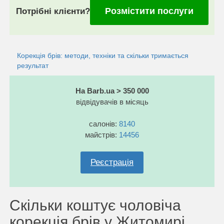
Розмістити послуги
Потрібні клієнти?
Корекція брів: методи, техніки та скільки тримається
результат
На Barb.ua > 350 000
відвідувачів в місяць
салонів:
8140
майстрів:
14456
Реєстрація
Скільки коштує чоловіча
корекція брів у Житомирі