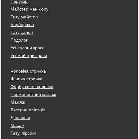
Перукар
Майстер манікюру
Тату майстер
Барбершоп
Тату салон
Подолог
Усі салони краси
Усі майстри краси
Чоловіча стрижка
Жіноча стрижка
Фарбування волосся
Перманентний макіяж
Макіяж
Лазерна епіляція
Депіляція
Масаж
Тату, пірсинг