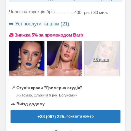
Чоловіча корекція брів
400 грн. / 30 мин.
➡️ Усі послуги та ціни (21)
🎁 Знижка 5% за промокодом Barb
55 фото
📍
Студія краси "Гримерна студія"
Житомир, Ольжича 9 р-н. Богунський
🚗
Виїзд додому
+38 (067) 225..
показати номер