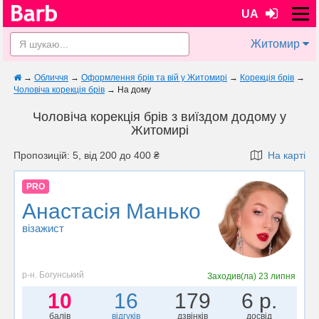
UA
Житомир
→
Обличчя
→
Оформлення брів та вій у Житомирі
→
Корекція брів
→
Чоловіча корекція брів
→
На дому
Чоловіча корекція брів з виїздом додому у
Житомирі
Пропозицій: 5, від 200 до 400 ₴
На карті
PRO
Анастасія Манько
візажист
р-н. Богунський
Заходив(ла)
23 липня
10
16
179
6 р.
балів
відгуків
дзвінків
досвід