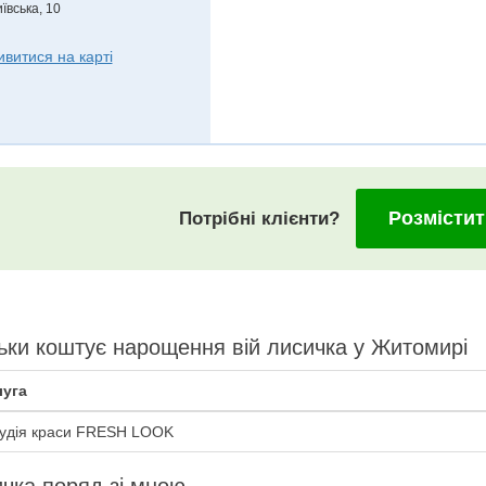
ївська, 10
ивитися на карті
Розмістит
Потрібні клієнти?
ьки коштує нарощення вій лисичка у Житомирі
уга
удія краси FRESH LOOK