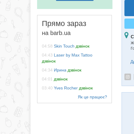
Прямо зараз
на barb.ua
С
Ж
04:58
Skin Touch
дзвінок
Го
04:43
Laser by Max Tattoo
дзвінок
Д
04:34
Ирина
дзвінок
04:01
дзвінок
03:40
Yves Rocher
дзвінок