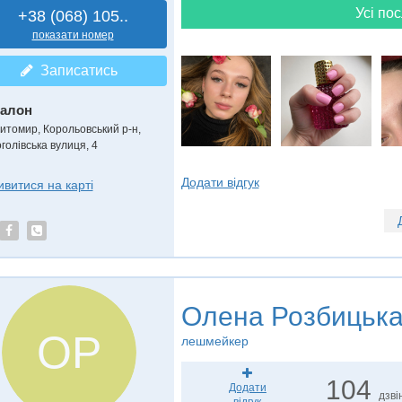
Усі пос
+38 (068) 105..
показати номер
Записатись
алон
итомир, Корольовський р-н,
голівська вулиця, 4
Додати відгук
ивитися на карті
Олена Розбицьк
ОР
лешмейкер
104
Додати
дзві