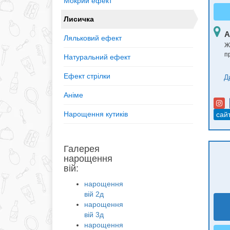
Мокрий ефект
Лисичка
А
Ляльковий ефект
Ж
п
Натуральний ефект
Ефект стрілки
Д
Аніме
Нарощення кутиків
сай
Галерея
нарощення
вій:
нарощення
вій 2д
нарощення
вій 3д
нарощення