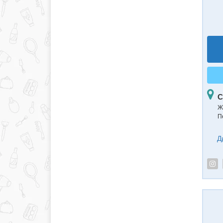
С
Ж
П
Д