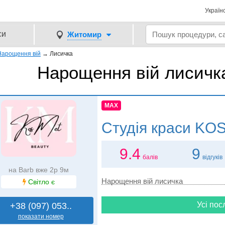
Україн
си
Житомир
Нарощення вій
→
Лисичка
Нарощення вій лисичк
MAX
Студія краси
KOS
9.4
9
балів
відгуків
на Barb вже 2р 9м
Нарощення вій лисичка
Світло є
Усі пос
+38 (097) 053..
показати номер