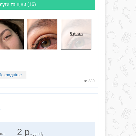
луги та ціни (16)
5 фото
Докладніше
389
а
2 р.
нка
досвід