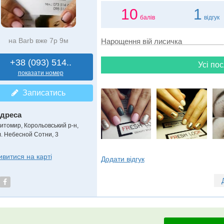
10
1
балів
відгук
на Barb вже 7р 9м
Нарощення вій лисичка
+38 (093) 514..
Усі пос
показати номер
Записатись
дреса
итомир, Корольовський р-н
,
л. Небесной Сотни, 3
ивитися на карті
Додати відгук