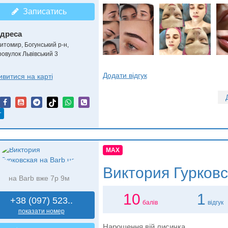
Записатись
дреса
итомир, Богунський р-н
,
ровулок Львівський 3
Додати відгук
ивитися на карті
т
MAX
Виктория Гурков
на Barb вже 7р 9м
10
1
+38 (097) 523..
балів
відгук
показати номер
Нарощення вій лисичка