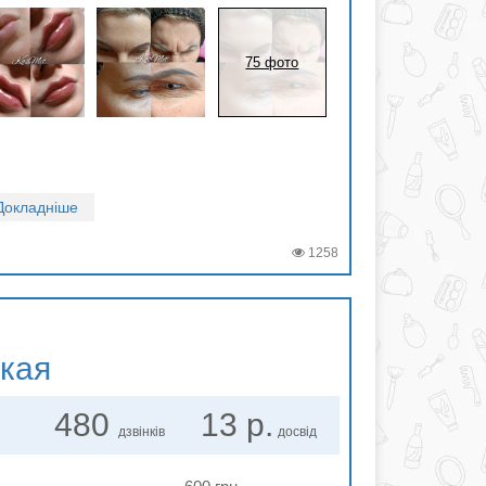
75 фото
Докладніше
1258
ская
480
13 р.
дзвінків
досвід