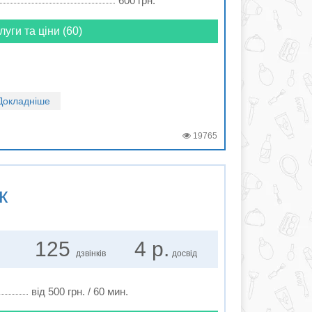
600 грн.
луги та ціни (60)
Докладніше
19765
к
125
4 р.
дзвінків
досвід
від 500 грн. / 60 мин.