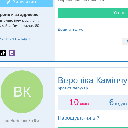
Записатись
Усі пос
рийом за адресою
итомир, Богунський р-н,
ихайла Грушевського 80
Додати відгук
ивитися на карті
Вероніка Камінчу
ВК
бровіст, перукар
10
6
балів
відгуків
Нарощування вій
на Barb вже 3р 9м