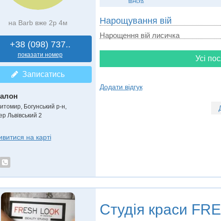
відгук
Нарощування вій
на Barb вже 2р 4м
Нарощення вій лисичка
+38 (098) 737..
показати номер
Усі пос
Записатись
Додати відгук
алон
итомир, Богунський р-н,
ер Львівський 2
ивитися на карті
Студія краси
FRE