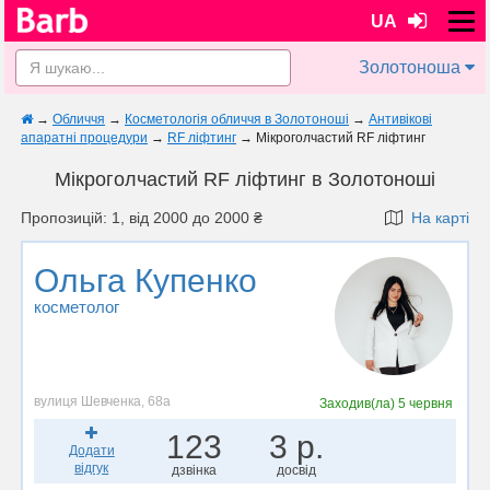
UA
Золотоноша
→
Обличчя
→
Косметологія обличчя в Золотоноші
→
Антивікові
апаратні процедури
→
RF ліфтинг
→
Мікроголчастий RF ліфтинг
Мікроголчастий RF ліфтинг в Золотоноші
Пропозицій: 1, від 2000 до 2000 ₴
На карті
Ольга Купенко
косметолог
вулиця Шевченка, 68а
Заходив(ла)
5 червня
123
3 р.
Додати
відгук
дзвінка
досвід