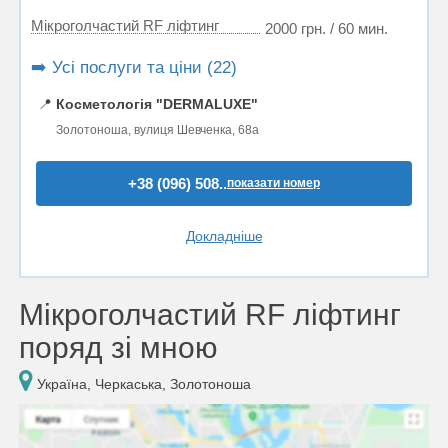
Мікроголчастий RF ліфтинг
2000 грн. / 60 мин.
➡️ Усі послуги та ціни (22)
📍
Косметологія "DERMALUXE"
Золотоноша, вулиця Шевченка, 68а
+38 (096) 508..
показати номер
Докладніше
Мікроголчастий RF ліфтинг
поряд зі мною
Україна, Черкаська, Золотоноша