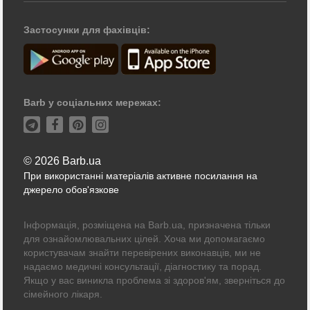
Застосунки для фахівців:
Barb у соціальних мережах:
© 2026 Barb.ua
При використанні матеріалів активне посилання на
джерело обов'язкове
Інформація, розміщена на Barb.ua, призначена тільки
для ознайомлювальних цілей. Хоча ми допомагаємо
користувачам знайти перевірених виконавців, ми не
надаємо медичні консультації, діагностику та порад.
Якщо у вас виникла проблема зі здоров'ям, зверніться до
сімейного лікаря.