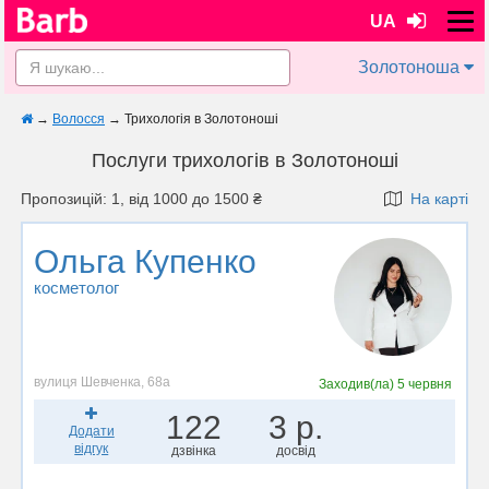
UA
Золотоноша
→
Волосся
→
Трихологія в Золотоноші
Послуги трихологів в Золотоноші
Пропозицій: 1, від 1000 до 1500 ₴
На карті
Ольга Купенко
косметолог
вулиця Шевченка, 68а
Заходив(ла)
5 червня
122
3 р.
Додати
відгук
дзвінка
досвід