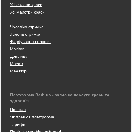
Усі салони краси
Усі майстри краси
Чоловіча стрижка
Жіноча стрижка
Фарбування волосся
Макіяж
Депіляція
Масаж
Манікюр
Платформа Barb.ua - запис на послуги краси та
здоров'я:
Про нас
Як працює платформа
Тарифи
Політика конфіденційності