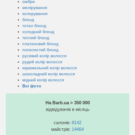
омбре
мелірування
колорування
блонд
тотал блонд
холодний блонд
теплий блонд
платиновий блонд
попелястий блонд
русявий колір волосся
рудий колір волосся
карамельний колір волосся
шоколадний колір волосся
мідний колір волосся
Всі фото
На Barb.ua > 350 000
відвідувачів в місяць
салонів:
8142
майстрів:
14464