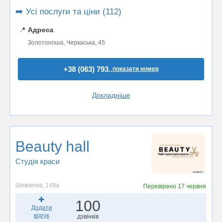
➡️ Усі послуги та ціни (112)
📍
Адреса
Золотоноша, Черкаська, 45
+38 (063) 793..
показати номер
Докладніше
Beauty hall
Студія краси
Шевченка, 148а
Перевірено
17 червня
100
Додати
відгук
дзвінків