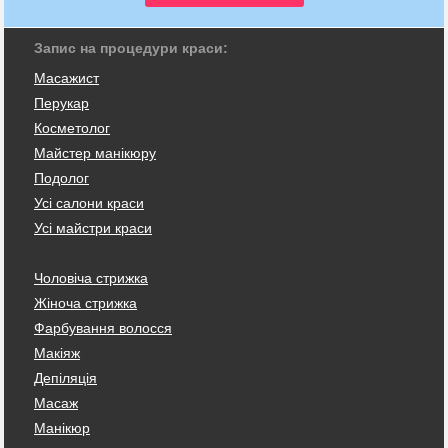
Запис на процедури краси:
Масажист
Перукар
Косметолог
Майстер манікюру
Подолог
Усі салони краси
Усі майстри краси
Чоловіча стрижка
Жіноча стрижка
Фарбування волосся
Макіяж
Депіляція
Масаж
Манікюр