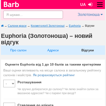
UA
Золотоноша
→
Салони краси
→
Косметології Золотоноші
→
Euphoria
→
Відгуки
Euphoria (Золотоноша) – новий
відгук
Про салон
Адреси
Відгуки
Оцените Euphoria від 1 до 10 балів за такими критеріями
Ваші оцінки впливають на місце салона в загальному рейтингу
салонів і майстрів.
Як розраховується рейтинг
Розташування
Чи зручно добиратися до салону? Чи легко знайти салон за
вказаною адресою? Чи є паркінг при вході?
Ставлення до клієнта