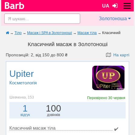
UA
Золотоноша
→
Тіло
→
Масаж і SPA в Золотоноші
→
Масаж тіла
→
Класичний
Класичний масаж в Золотоноші
Пропозицій: 2, від 150 до 800 ₴
На карті
Upiter
Косметологія
Шевченка, 153
Перевірено
30 червня
1
100
відгук
дзвінків
Класичний масаж тіла
✔️