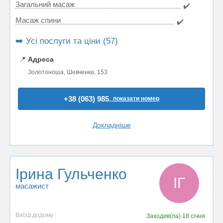
Загальний масаж
✔️
Масаж спини
✔️
➡️ Усі послуги та ціни (57)
📍
Адреса
Золотоноша, Шевченка, 153
+38 (063) 985..
показати номер
Докладніше
Ірина Гульченко
ІГ
масажист
Виїзд додому
Заходив(ла)
18 січня