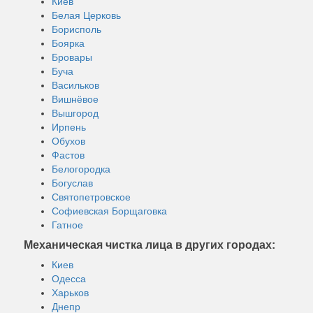
Киев
Белая Церковь
Борисполь
Боярка
Бровары
Буча
Васильков
Вишнёвое
Вышгород
Ирпень
Обухов
Фастов
Белогородка
Богуслав
Святопетровское
Софиевская Борщаговка
Гатное
Механическая чистка лица в других городах:
Киев
Одесса
Харьков
Днепр