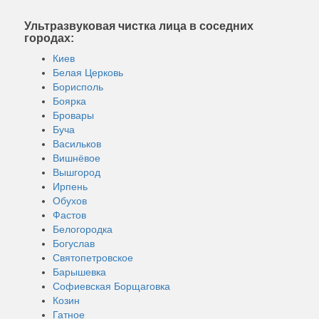
Ультразвуковая чистка лица в соседних
городах:
Киев
Белая Церковь
Борисполь
Боярка
Бровары
Буча
Васильков
Вишнёвое
Вышгород
Ирпень
Обухов
Фастов
Белогородка
Богуслав
Святопетровское
Барышевка
Софиевская Борщаговка
Козин
Гатное