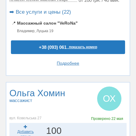
от 200 грн. / 40 мин.
➡️ Все услуги и цены (22)
📍
Массажный салон "VeRoNa"
Владимир, Луцька 19
+38 (093) 061..
показать номер
Подробнее
Ольга Хомин
ОХ
массажист
вул. Ковельська 27
Проверено
22 мая
100
Добавить