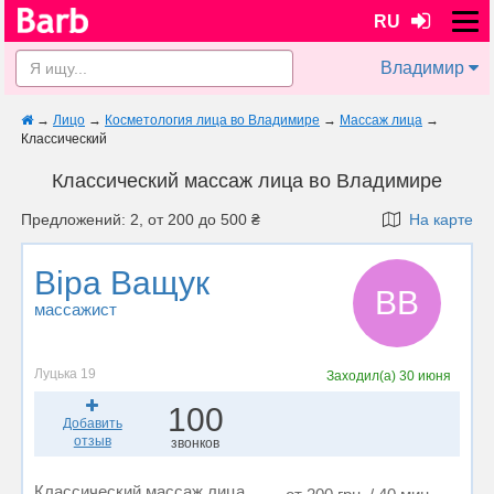
RU
Владимир
→
Лицо
→
Косметология лица во Владимире
→
Массаж лица
→
Классический
Классический массаж лица во Владимире
Предложений: 2, от 200 до 500 ₴
На карте
Віра Ващук
ВВ
массажист
Луцька 19
Заходил(а)
30 июня
100
Добавить
отзыв
звонков
Классический массаж лица