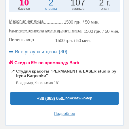
10
2
107
2 г.
баллов
отзыва
звонков
опыт
Мезопилинг лица
1500 грн. / 50 мин.
Безинъекционная мезотерапия лица
1500 грн. / 50 мин.
Пилинг лица
1500 грн. / 50 мин.
➡️ Все услуги и цены (30)
🎁 Cкидка 5% по промокоду Barb
📍
Студия красоты "PERMANENT & LASER studio by
Iryna Karpenko"
Владимир, Ковельська 181
+38 (063) 050..
показать номер
Подробнее