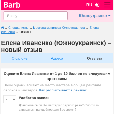
RU
Южноукраинск
→
Специалисты
→
Мастера маникюра Южноукраинска
→
Елена
Иваненко
→
Отзывы
Елена Иваненко (Южноукраинск) –
новый отзыв
О салоне
Адреса
Отзывы
Оцените Елена Иваненко от 1 до 10 баллов по следующим
критериям
Ваши оценки влияют на место мастера в общем рейтинге
салонов и мастеров.
Как рассчитывается рейтинг
Удобство записи
Дозвонились ли Вы мастеру с первого раза? Смогли ли
записаться на удобное для Вас время?