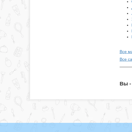
Все м
Все с
Вы -