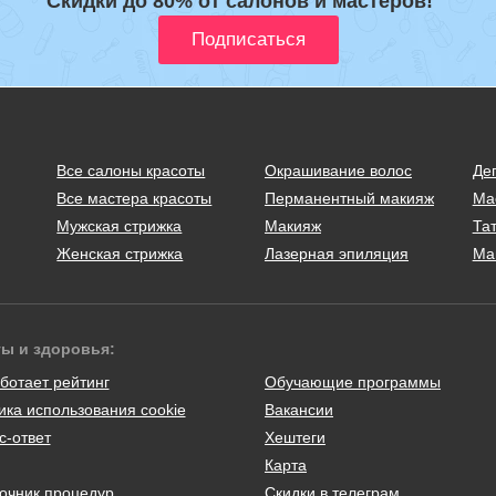
Скидки до 80% от салонов и мастеров!
Все салоны красоты
Окрашивание волос
Де
Все мастера красоты
Перманентный макияж
Ма
Мужская стрижка
Макияж
Тат
Женская стрижка
Лазерная эпиляция
Ма
ты и здоровья:
ботает рейтинг
Обучающие программы
ика использования cookie
Вакансии
с-ответ
Хештеги
Карта
очник процедур
Скидки в телеграм