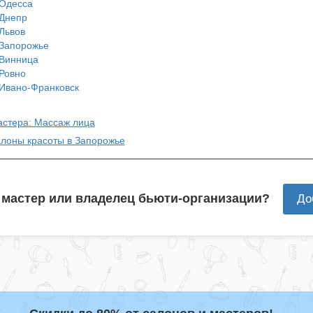
Одесса
Днепр
Львов
Запорожье
Винница
Ровно
Ивано-Франковск
астера: Массаж лица
алоны красоты в Запорожье
 мастер или владелец бьюти-организации?
До