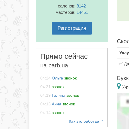
салонов:
8142
мастеров:
14451
Регистрация
Скол
Услу
Прямо сейчас
✅ Др
на barb.ua
Букк
04:24
Ольга
звонок
04:21
звонок
Укр
04:19
Галина
звонок
04:15
Анна
звонок
04:14
звонок