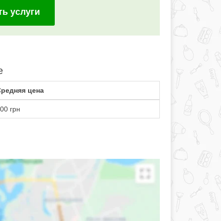
ть услуги
е
редняя цена
00 грн