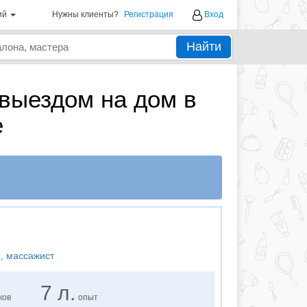
ий
Нужны клиенты?
Регистрация
Вход
Найти
выездом на дом в
е
., массажист
7 л.
ков
опыт