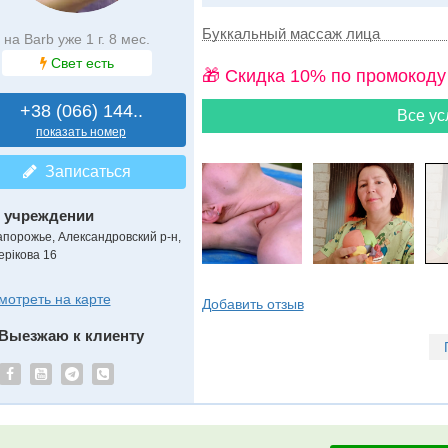
Буккальный массаж лица
на Barb уже 1 г. 8 мес.
Свет есть
🎁 Cкидка 10% по промокоду
+38 (066) 144..
Все ус
показать номер
Записаться
 учреждении
апорожье, Александровский р-н,
ерікова 16
мотреть на карте
Добавить отзыв
Выезжаю к клиенту