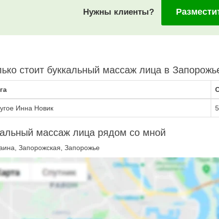
Размести
Нужны клиенты?
ько стоит буккальный массаж лица в Запорожь
га
С
угое Инна Новик
5
альный массаж лица рядом со мной
аина, Запорожская, Запорожье