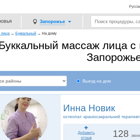
Русск
ровья
Запорожье
 лица
→
Буккальный
→
На дому
Буккальный массаж лица с 
Запорожь
Выезд на дом
Инна Новик
остеопат. краніосакральний терапевт
128
Добавить
звон
отзыв