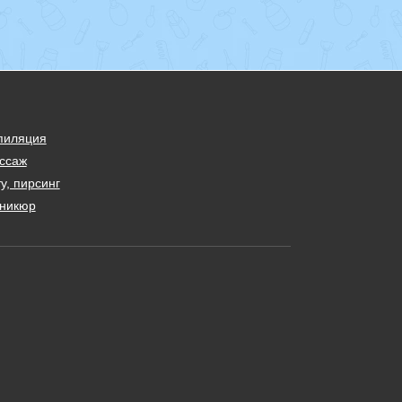
пиляция
ссаж
у, пирсинг
никюр