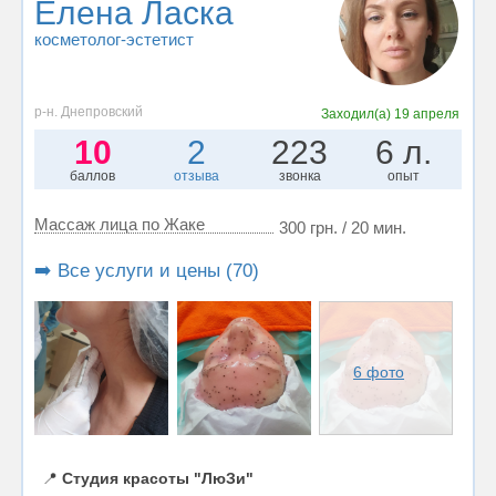
Елена Ласка
косметолог-эстетист
р-н. Днепровский
Заходил(а)
19 апреля
10
2
223
6 л.
баллов
отзыва
звонка
опыт
Массаж лица по Жаке
300 грн. / 20 мин.
➡️ Все услуги и цены (70)
6 фото
📍
Студия красоты "ЛюЗи"