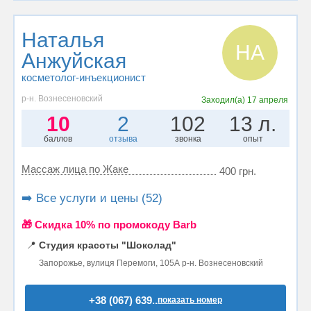
Наталья
НА
Анжуйская
косметолог-инъекционист
р-н. Вознесеновский
Заходил(а)
17 апреля
10
2
102
13 л.
баллов
отзыва
звонка
опыт
Массаж лица по Жаке
400 грн.
➡️ Все услуги и цены (52)
🎁 Cкидка 10% по промокоду Barb
📍
Студия красоты "Шоколад"
Запорожье, вулиця Перемоги, 105А р-н. Вознесеновский
+38 (067) 639..
показать номер