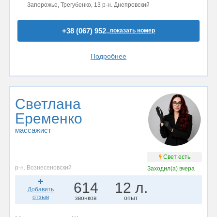
Запорожье, Трегубенко, 13 р-н. Днепровский
+38 (067) 952..
показать номер
Подробнее
Светлана
Еременко
массажист
Свет есть
р-н. Вознесеновский
Заходил(а)
вчера
614
12 л.
Добавить
отзыв
звонков
опыт