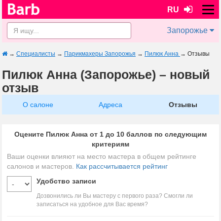
RU
Запорожье
→
Специалисты
→
Парикмахеры Запорожья
→
Пилюк Анна
→
Отзывы
Пилюк Анна (Запорожье) – новый
отзыв
О салоне
Адреса
Отзывы
Оцените Пилюк Анна от 1 до 10 баллов по следующим
критериям
Ваши оценки влияют на место мастера в общем рейтинге
салонов и мастеров.
Как рассчитывается рейтинг
Удобство записи
Дозвонились ли Вы мастеру с первого раза? Смогли ли
записаться на удобное для Вас время?