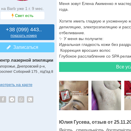
Меня зовут Елена Акименко я масте
на Barb уже 1 г. 9 мес.
года.
Свет есть
Хотите иметь гладкую и ухоженную
депиляцию, электроэпиляцию и рас
+38 (099) 443..
отбеливание.
показать номер
✨ У меня вы получите:
Идеальная гладкость кожи без разд
Записаться
Коррекция вросших волос
Глубокое расслабление со SPA релак
ентр лазерной эпиляции
апорожье, Днепровский р-н,
Все ус
роспект Соборний 175 , під'їзд 8
мотреть на карте
Юлия Гусева, отзыв от 25.11.2
Якість , стерильність, доступніст