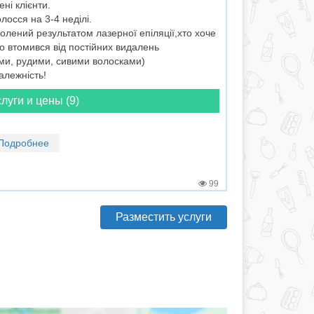
ні клієнти.
лосся на 3-4 неділі.
олений результатом лазерної епіляції,хто хоче
о втомився від постійних видалень
ими, рудими, сивими волосками)
алежність!
луги и цены (9)
Подробнее
99
Разместить услуги