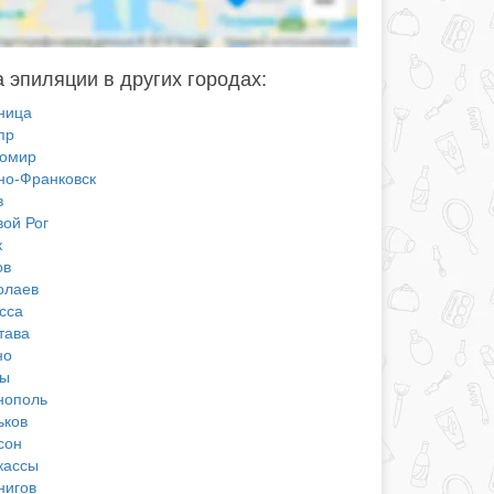
 эпиляции в других городах:
ница
пр
омир
но-Франковск
в
вой Рог
к
ов
олаев
сса
тава
но
ы
нополь
ьков
сон
кассы
нигов