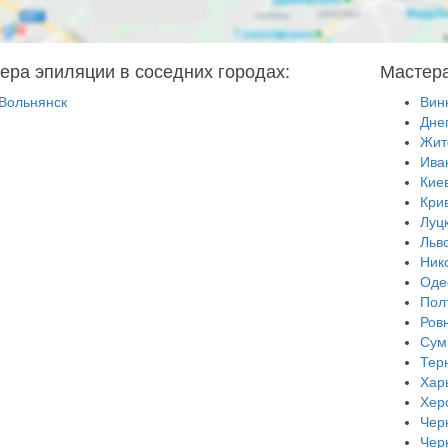
ера эпиляции в соседних городах:
Мастера
Вольнянск
Вин
Дне
Жит
Ива
Кие
Кри
Луц
Льв
Ник
Оде
Пол
Ров
Сум
Тер
Хар
Хер
Чер
Чер