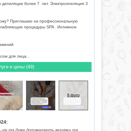
р депиляции более 7 лет. Электроэпиляция 3
 кожу? Приглашаю на профессиональную
слабляющие процедуры SPA . Интимное
ражений
сом для лица...
луги и цены (49)
8 фото
024:
ь цін та дуже допомагають вказівки та