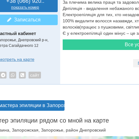
+38 (066) 920..
За плечима велика праця та задоволе
показать номер
Депіляція - видалення небажаного во
Електроепіляція для тих, хто незадов
Записаться
100% видалити волосся назавжди, хт
волосків(працює з пушковими, світл
астный кабинет
Є у електроепіляції один мінус – це з
апорожье, Днепровский р-н,
Все ус
етра Сагайдачного 12
мотреть на карте
сайт
мастера эпиляции в Запорожье
ер эпиляции рядом со мной на карте
аина, Запорожская, Запорожье, район Днепровский