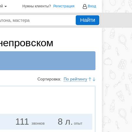
ий
Нужны клиенты?
Регистрация
Вход
Найти
непровском
Сортировка:
По рейтингу
111
8 л.
звонков
опыт