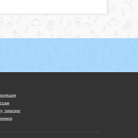
пиляция
ссаж
у, пирсинг
никюр