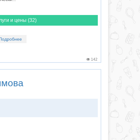
луги и цены (32)
Подробнее
142
имова