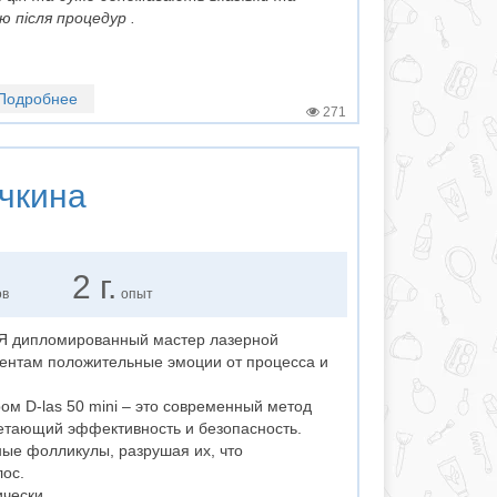
ю після процедур .
Подробнее
271
чкина
2 г.
ов
опыт
 Я дипломированный мастер лазерной
ентам положительные эмоции от процесса и
м D-las 50 mini – это современный метод
етающий эффективность и безопасность.
ные фолликулы, разрушая их, что
ос.
чески...