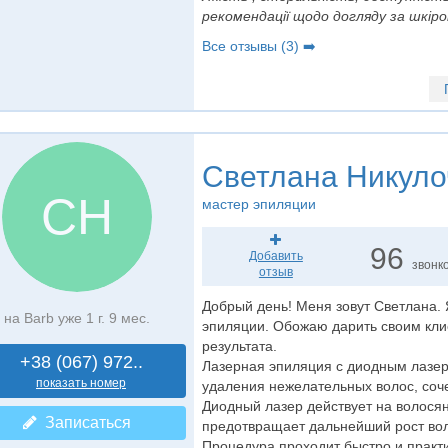
рекомендації щодо догляду за шкіро
Все отзывы (3) ➡️
Светлана Никуло
СН
мастер эпиляции
96
Добавить
звонк
отзыв
Добрый день! Меня зовут Светлана.
на Barb уже 1 г. 9 мес.
эпиляции. Обожаю дарить своим кли
результата.
+38 (067) 972..
Лазерная эпиляция с диодным лазеро
показать номер
удаления нежелательных волос, соч
Диодный лазер действует на волося
Записаться
предотвращает дальнейший рост вол
Процедура проходит быстро и практи