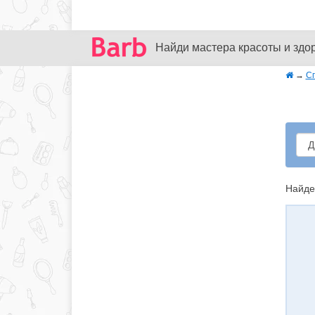
Найди мастера красоты и здо
→
С
Найде