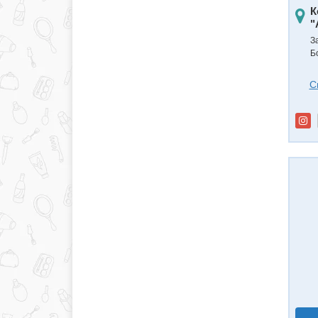
К
"
З
Б
С