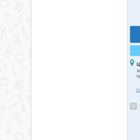
Ц
З
П
С