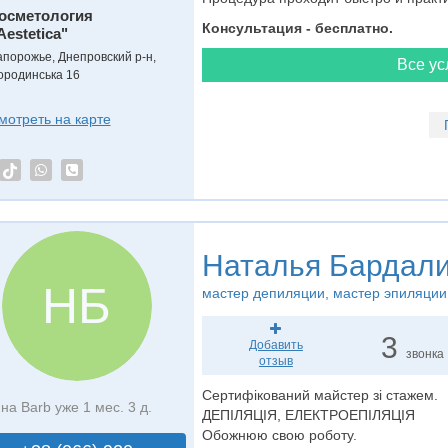
осметология
Консультация - бесплатно.
Aestetica"
апорожье, Днепровский р-н,
Все ус
ородинська 16
мотреть на карте
Наталья Бардал
НБ
мастер депиляции
, мастер эпиляции
3
Добавить
звонка
отзыв
Сертифікований майстер зі стажем.
на Barb уже 1 мес. 3 д.
ДЕПІЛЯЦІЯ, ЕЛЕКТРОЕПІЛЯЦІЯ
Обожнюю свою роботу.