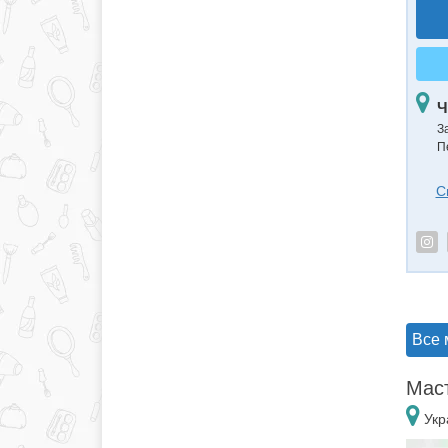
Ч
З
П
С
Все 
Маст
Укр