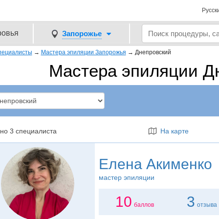
Русск
ровья
Запорожье
пециалисты
→
Мастера эпиляции Запорожья
→
Днепровский
Мастера эпиляции Д
но 3 специалиста
На карте
Елена Акименко
мастер эпиляции
10
3
баллов
отзыва