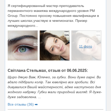
Я сертифицированный мастер-преподаватель
перманентного макияжа международного уровня PM
Group. Постоянно прохожу повышения квалификации в
лучших школах,участвую в чемпионатах. Призер
международного...
11 фото
Світлана Стельмах, отзыв от 06.06.2025:
Щиро дякую Вам, Юлечко, за губки. Вони дуже гарні. Ви
вдало підібрали колір. Так ювелірно все зробили. Всі
дивувалися Вашій майстерності, адже наступного дня
жодного набряку. Губки мали природний вигляд. Я дуже-
дуже задоволена. ...
Все отзывы (36) ➡️