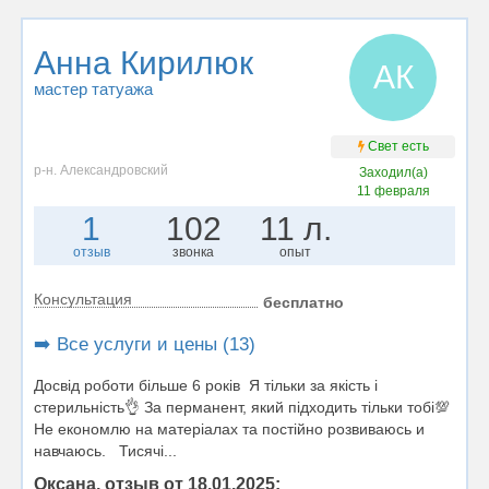
Анна Кирилюк
АК
мастер татуажа
Свет есть
р-н. Александровский
Заходил(а)
11 февраля
1
102
11 л.
отзыв
звонка
опыт
Консультация
бесплатно
➡️ Все услуги и цены (13)
Досвід роботи більше 6 років Я тільки за якість і
стерильність👌 За перманент, який підходить тільки тобі💯
Не економлю на матеріалах та постійно розвиваюсь и
навчаюсь. Тисячі...
Оксана, отзыв от 18.01.2025: