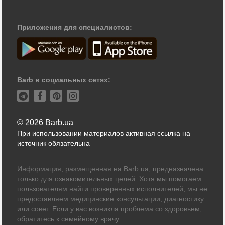
Приложения для специалистов:
Barb в социальных сетях:
© 2026 Barb.ua
При использовании материалов активная ссылка на
источник обязательна
Информация, размещенная на Barb.ua, предназначена
только для ознакомительных целей. Хотя мы помогаем
пользователям найти проверенных исполнителей, мы не
предоставляем медицинские консультации, диагностику
или совет. Если у вас возникла проблема со здоровьем,
обратитесь к семейному врачу.