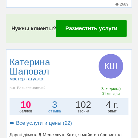
2689
Разместить услуги
Нужны клиенты?
Катерина
КШ
Шаповал
мастер татуажа
р-н. Вознесеновский
Заходил(а)
31 января
10
3
102
4 г.
баллов
отзыва
звонка
опыт
➡️ Все услуги и цены (22)
Дорогі дівчата ❣️ Мене звуть Катя, я майстер бровист та