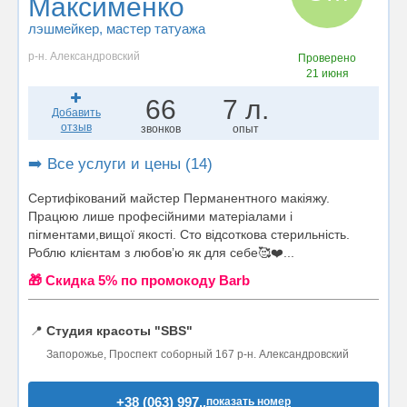
Максименко
лэшмейкер
, мастер татуажа
р-н. Александровский
Проверено
21 июня
66
7 л.
Добавить
отзыв
звонков
опыт
➡️ Все услуги и цены (14)
Сертифікований майстер Перманентного макіяжу.
Працюю лише професійними матеріалами і
пігментами,вищої якості. Сто відсоткова стерильність.
Роблю клієнтам з любовʼю як для себе🥰❤️...
🎁 Cкидка 5% по промокоду Barb
📍
Студия красоты "SBS"
Запорожье, Проспект соборный 167 р-н. Александровский
+38 (063) 997..
показать номер