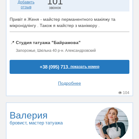
101
Добавить
отзыв
звонок
Привіт я Женя - майстер перманентного макіяжу та
мікронідлінгу . Також я майстер з манікюру .
📍
Студия татуажа "Байрамова"
Запорожье, Шкільна 40 р-н. Александровский
+38 (095) 713..
показать номер
Подробнее
104
Валерия
бровист
, мастер татуажа