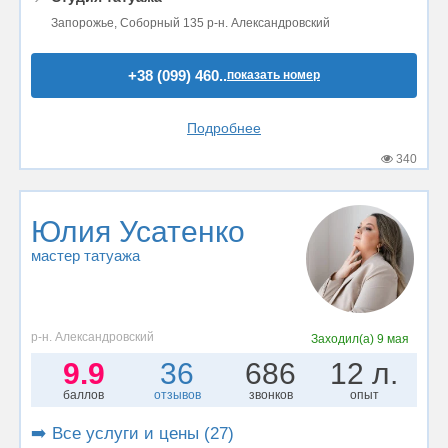
Запорожье, Соборный 135 р-н. Александровский
+38 (099) 460..
показать номер
Подробнее
340
Юлия Усатенко
мастер татуажа
р-н. Александровский
Заходил(а)
9 мая
9.9
36
686
12 л.
баллов
отзывов
звонков
опыт
➡️ Все услуги и цены (27)