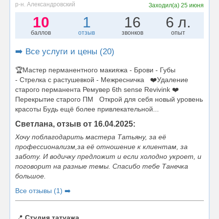
р-н. Александровский
Заходил(а)
25 июня
10
1
16
6 л.
баллов
отзыв
звонков
опыт
➡️ Все услуги и цены (20)
🏆Мастер перманентного макияжа - Брови - Губы
- Стрелка с растушевкой - Межресничка ❤️Удаление
старого перманента Ремувер 6th sense Revivink ❤️
Перекрытие старого ПМ Открой для себя новый уровень
красоты Будь ещё более привлекательной...
Светлана, отзыв от 16.04.2025:
Хочу поблагодарить мастера Татьяну, за её
профессионализм,за её отношение к клиентам, за
заботу. И водичку предложит и если холодно укроет, и
поговорит на разные темы. Спасибо тебе Танечка
большое.
Все отзывы (1) ➡️
📍
Студия татуажа