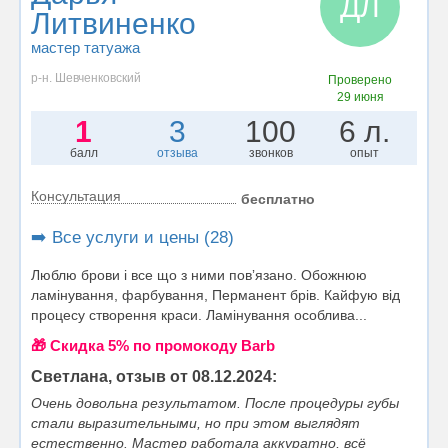
ДЛ
Литвиненко
мастер татуажа
р-н. Шевченковский
Проверено
29 июня
1
3
100
6 л.
балл
отзыва
звонков
опыт
Консультация
бесплатно
➡️ Все услуги и цены (28)
Люблю брови і все що з ними повʼязано. Обожнюю
ламінування, фарбування, Перманент брів. Кайфую від
процесу створення краси. Ламінування особлива...
🎁 Cкидка 5% по промокоду Barb
Светлана, отзыв от 08.12.2024:
Очень довольна результатом. После процедуры губы
стали выразительными, но при этом выглядят
естественно. Мастер работала аккуратно, всё