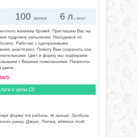
100
6 л.
звонков
опыт
нтного макияжа бровей. Приглашаю Вас на
ике пудровое напыление. Находимся по
р Космос. Работаю с одноразовыми
еняю анастезию). Помогу Вам сохранить сон
лекательными. Цвет и форму мы подбираем
асовываем с Вашими пожеланиями. Пигменты
 цвете...
Barb
луги и цены (3)
овує форму та радить, як краще. Зробила
ного ранку. Дякую, Лілічка, вдячних тобі