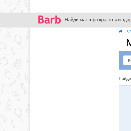
Найди мастера красоты и здо
→
С
Найде