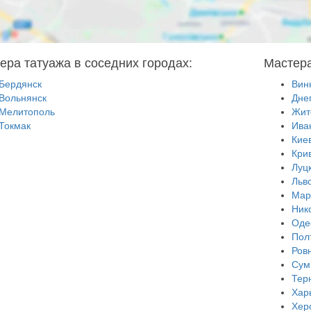
ера татуажа в соседних городах:
Мастера
Бердянск
Вин
Вольнянск
Дне
Мелитополь
Жит
Токмак
Ива
Кие
Кри
Луц
Льв
Мар
Ник
Оде
Пол
Ров
Сум
Тер
Хар
Хер