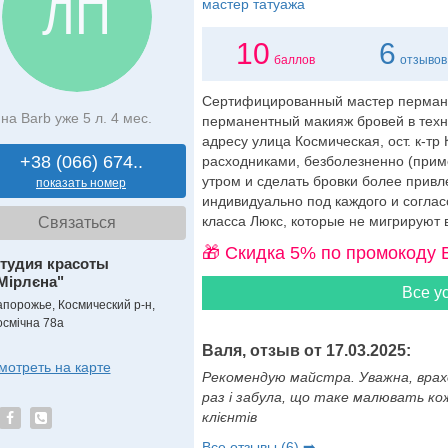
ЛП
мастер татуажа
10
6
баллов
отзывов
Сертифицированный мастер пермане
на Barb уже 5 л. 4 мес.
перманентный макияж бровей в техн
адресу улица Космическая, ост. к-т
+38 (066) 674..
расходниками, безболезненно (прим
утром и сделать бровки более прив
показать номер
индивидуально под каждого и согл
класса Люкс, которые не мигрируют в
Связаться
🎁 Cкидка 5% по промокоду 
тудия красоты
Мірлєна"
Все ус
апорожье, Космический р-н,
осмічна 78а
Валя, отзыв от 17.03.2025:
мотреть на карте
Рекомендую майстра. Уважна, врах
раз і забула, що таке малювать кож
клієнтів
Все отзывы (6) ➡️