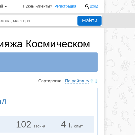
ий
Нужны клиенты?
Регистрация
Вход
Найти
кияжа Космическом
Сортировка:
По рейтингу
ал
102
4 г.
звонка
опыт