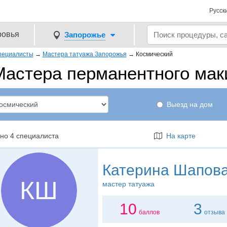
Русск
ровья
Запорожье
пециалисты
→
Мастера татуажа Запорожья
→
Космический
Мастера перманентного ма
Выезд на дом
но 4 специалиста
На карте
Катерина Шапов
КШ
мастер татуажа
10
3
баллов
отзыва