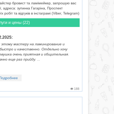
 майстер бровист та ламімейкер, запрошую вас
, адреса: зупинка Гагаріна, Проспект
обіт та відгуків в інстаграмі (Viber, Telegram)
луги и цены (22)
.2025:
к этому мастеру на ламинирование и
, быстро и качественно. Отдельно хочу
евушка очень приятная и общительная.
чно еще раз прийду. ...
Подробнее
188