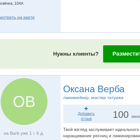
осмічна, 104А
мотреть на карте
Размести
Нужны клиенты?
Оксана Верба
ОВ
ламимейкер
, мастер татуажа
100
Добавить
звон
отзыв
Твой взгляд заслуживает идеальног
на Barb уже 1 г. 6 д.
наращивание ресниц и ламинирование