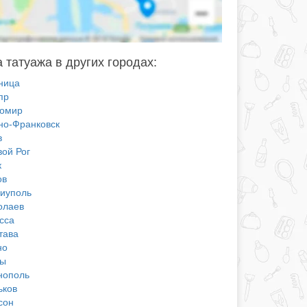
 татуажа в других городах:
ница
пр
омир
но-Франковск
в
вой Рог
к
ов
иуполь
олаев
сса
тава
но
ы
нополь
ьков
сон