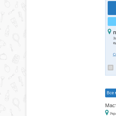
П
З
в
С
Все 
Маст
Укр