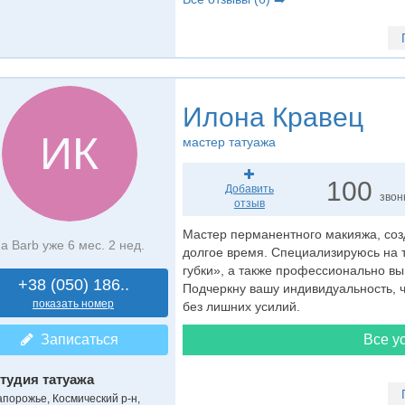
Илона Кравец
ИК
мастер татуажа
100
Добавить
звон
отзыв
Мастер перманентного макияжа, со
а Barb уже 6 мес. 2 нед.
долгое время. Специализируюсь на 
губки», а также профессионально в
+38 (050) 186..
Подчеркну вашу индивидуальность, 
показать номер
без лишних усилий.
Записаться
Все ус
тудия татуажа
апорожье, Космический р-н,