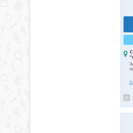
С
"
З
П
С