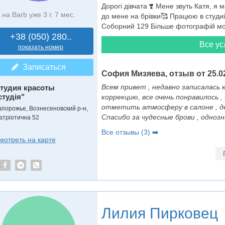
Дорогі дівчата ❣️ Мене звуть Катя, я
на Barb уже 3 г. 7 мес.
до мене на брівки🥰 Працюю в студиії
Соборний 129 Більше фотографій моїх р
+38 (050) 280..
Все ус
показать номер
Записаться
София Мизяева, отзыв от 25.02
Всем привет , недавно записалась 
тудия красоты
студія"
коррекцию, все очень понравилось 
отметить атмосферу в салоне , д
апорожье, Вознесеновский р-н,
Спасибо за чудесные брови , однозна
атріотична 52
Все отзывы (3) ➡️
мотреть на карте
Лилия Пирковец