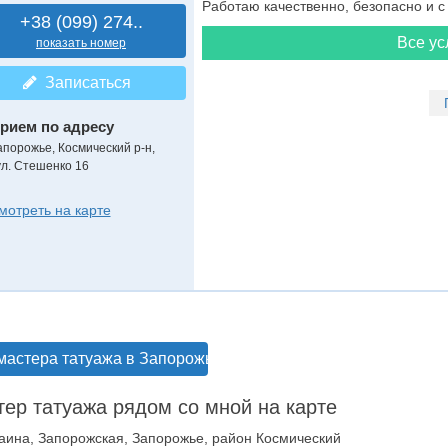
Работаю качественно, безопасно и с 
+38 (099) 274..
Все ус
показать номер
Записаться
рием по адресу
апорожье, Космический р-н,
ул. Стешенко 16
мотреть на карте
мастера татуажа в Запорожье
ер татуажа рядом со мной на карте
аина, Запорожская, Запорожье, район Космический