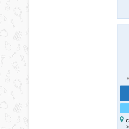
н
С
З