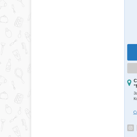
С
"
З
К
С