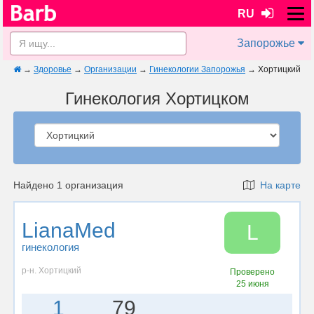
RU
Запорожье
→
Здоровье
→
Организации
→
Гинекологии Запорожья
→
Хортицкий
Гинекология Хортицком
Найдено 1 организация
На карте
LianaMed
L
гинекология
р-н. Хортицкий
Проверено
25 июня
1
79