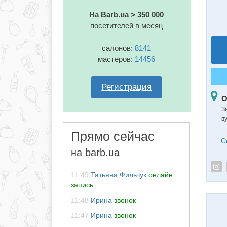
На Barb.ua > 350 000
посетителей в месяц
салонов:
8141
мастеров:
14456
Регистрация
О
З
в
Прямо сейчас
С
на barb.ua
11:49
Татьяна Фильчук
онлайн
запись
11:48
Ирина
звонок
11:47
Ирина
звонок