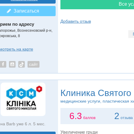
Все ус
Записаться
Добавить отзыв
рием по адресу
апорожье, Вознесеновский р-н,
окровська, 8
мотреть на карте
сайт
Клиника Святого
медицинские услуги, пластическая х
6.3
2
баллов
отзыва
на Barb уже 6 л. 5 мес.
Увеличение груди