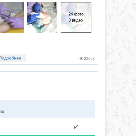
24 фото
3 видео
Подробнее
22068
нка
✔️