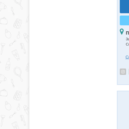
П
З
С
С