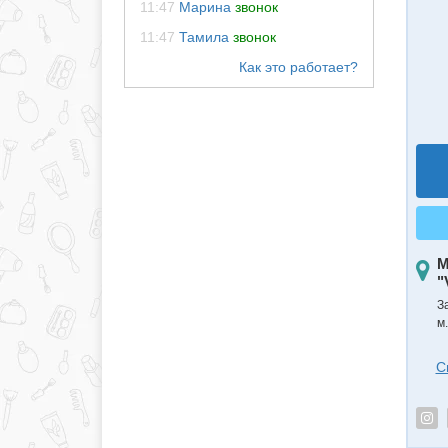
11:47
Марина
звонок
11:47
Тамила
звонок
М
"
З
м.
С