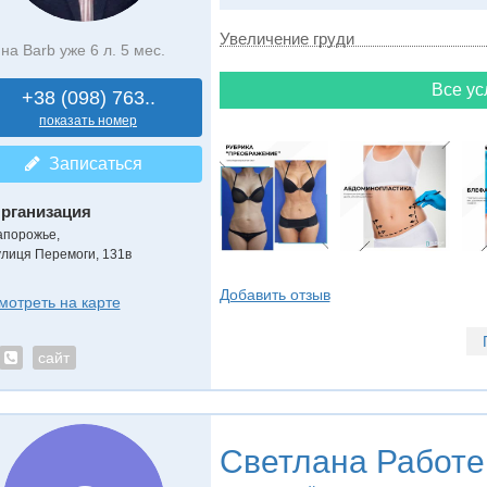
Увеличение груди
на Barb уже 6 л. 5 мес.
Все ус
+38 (098) 763..
показать номер
Записаться
рганизация
апорожье,
улиця Перемоги, 131в
Добавить отзыв
мотреть на карте
сайт
Светлана Работе