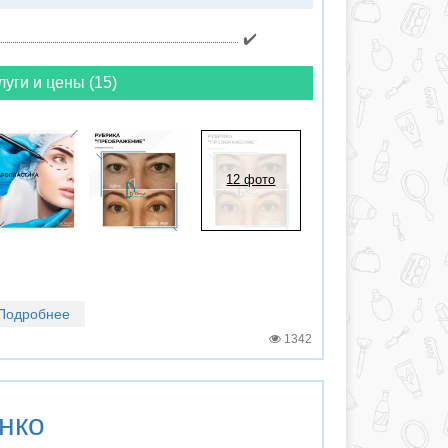
✔️
луги и цены (15)
12 фото
Подробнее
1342
нко