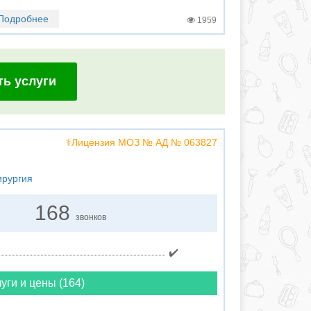
Подробнее
1959
ть услуги
⚕️Лицензия МОЗ № АД № 063827
ирургия
168
звонков
✔️
уги и цены (164)