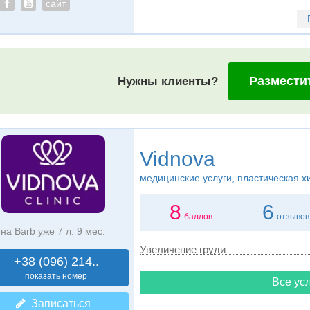
сайт
Размести
Нужны клиенты?
Vidnova
медицинские услуги, пластическая х
8
6
баллов
отзывов
на Barb уже 7 л. 9 мес.
Увеличение груди
+38 (096) 214..
показать номер
Все усл
Записаться