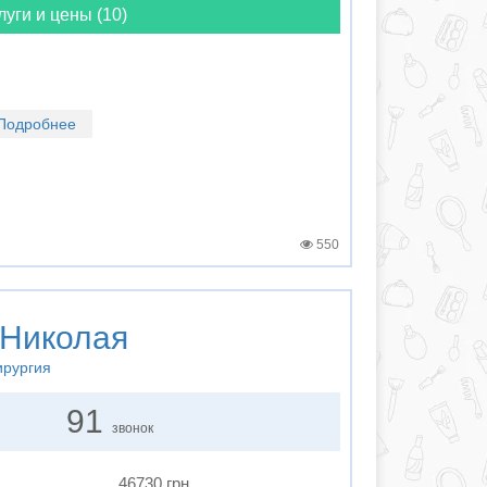
луги и цены (10)
Подробнее
550
 Николая
ирургия
91
звонок
46730 грн.