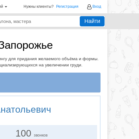
ий
Нужны клиенты?
Регистрация
Вход
Найти
 Запорожье
ингу для придания желаемого объёма и формы.
ециализирующихся на увеличении груди.
Анатольевич
100
звонков