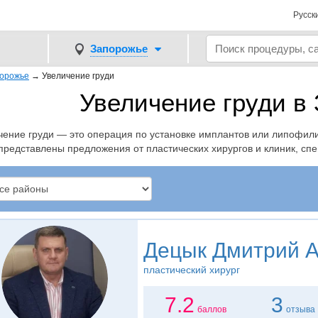
Русск
Запорожье
порожье
→
Увеличение груди
Увеличение груди в
чение груди — это операция по установке имплантов или липофил
представлены предложения от пластических хирургов и клиник, сп
Децык Дмитрий 
пластический хирург
7.2
3
баллов
отзыва