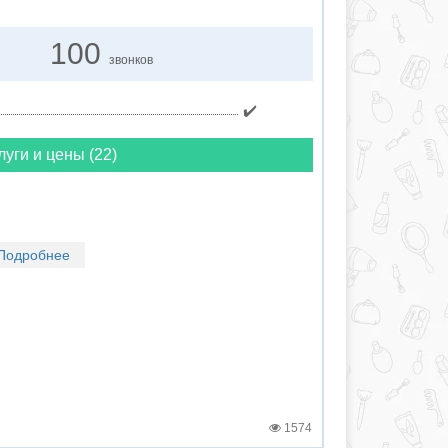
100
звонков
✔️
луги и цены (22)
Подробнее
1574