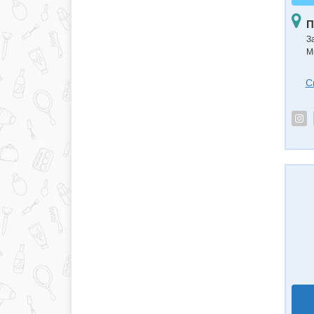
П
З
М
С