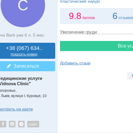
С
пластический хирург
9.8
6
баллов
отзывов
Увеличение груди
на Barb уже 6 л. 5 мес.
Все ус
+38 (067) 634..
показать номер
Добавить отзыв
Записаться
едицинские услуги
Vidnova Clinic"
апорожье,
 Львів, вулиця І. Куровця, 10
мотреть на карте
сайт