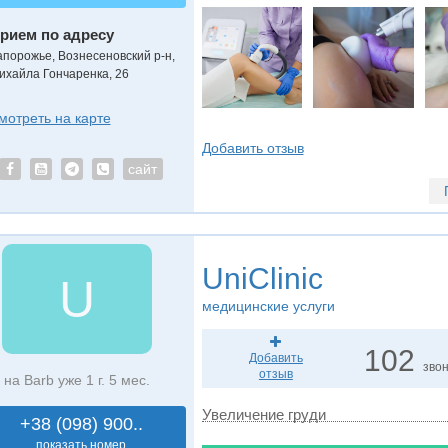
рием по адресу
апорожье, Вознесеновский р-н,
ихайла Гончаренка, 26
мотреть на карте
Добавить отзыв
сайт
UniClinic
U
медицинские услуги
102
Добавить
зво
отзыв
на Barb уже 1 г. 5 мес.
Увеличение груди
+38 (098) 900..
показать номер