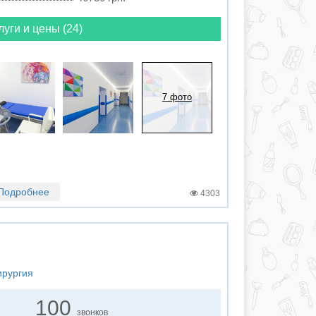
луги и цены (24)
7 фото
Подробнее
4303
ирургия
100
звонков