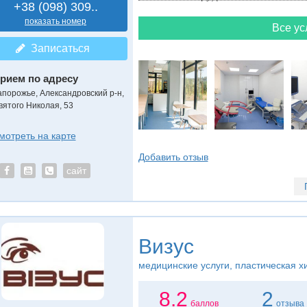
+38 (098) 309..
показать номер
Все ус
Записаться
рием по адресу
апорожье, Александровский р-н,
вятого Николая, 53
мотреть на карте
Добавить отзыв
сайт
Визус
медицинские услуги, пластическая х
8.2
2
баллов
отзыва