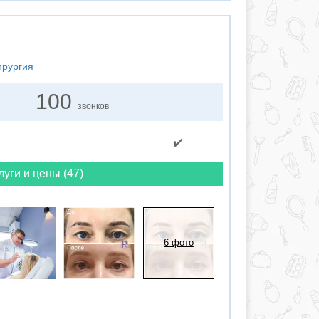
ирургия
100
звонков
✔️
луги и цены (47)
6 фото