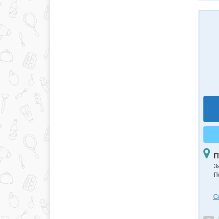
П
З
П
С