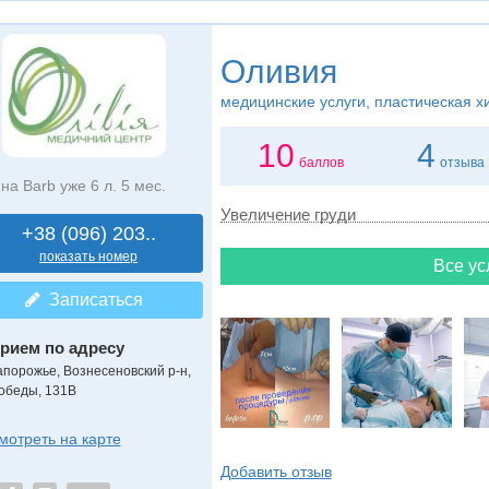
Оливия
медицинские услуги, пластическая х
10
4
баллов
отзыва
на Barb уже 6 л. 5 мес.
Увеличение груди
+38 (096) 203..
показать номер
Все ус
Записаться
рием по адресу
апорожье, Вознесеновский р-н,
обеды, 131В
мотреть на карте
Добавить отзыв