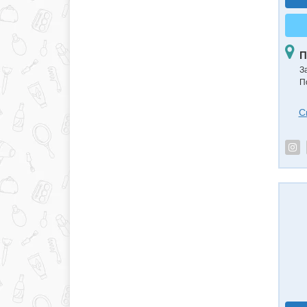
П
З
П
С