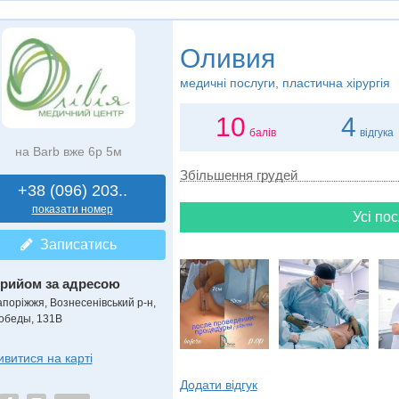
Оливия
медичні послуги, пластична хірургія
10
4
балів
відгука
на Barb вже 6р 5м
Збільшення грудей
+38 (096) 203..
показати номер
Усі пос
Записатись
рийом за адресою
апоріжжя, Вознесенівський р-н,
обеды, 131В
ивитися на карті
Додати відгук