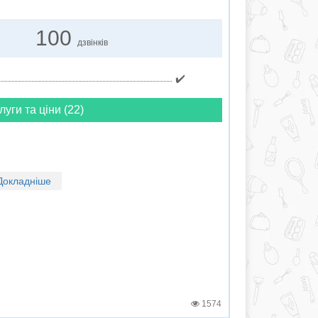
100
дзвінків
✔️
луги та ціни (22)
Докладніше
1574