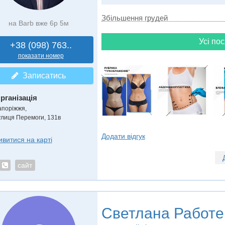
Збільшення грудей
на Barb вже 6р 5м
Усі пос
+38 (098) 763..
показати номер
Записатись
рганізація
апоріжжя,
улиця Перемоги, 131в
Додати відгук
ивитися на карті
сайт
Светлана Работе