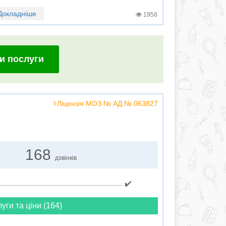
Докладніше
1958
и послуги
⚕️Ліцензія МОЗ № АД № 063827
168
дзвінків
✔️
луги та ціни (164)