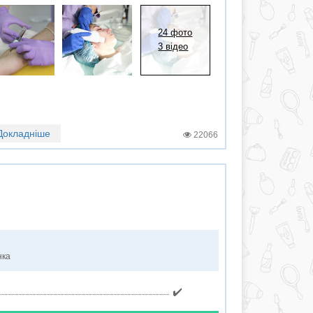
24 фото
3 відео
Докладніше
22066
нка
✔️