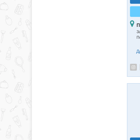
П
З
П
Д