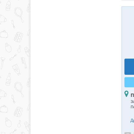
П
З
П
Д