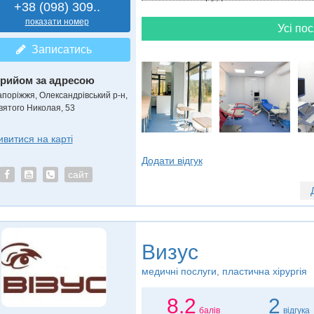
+38 (098) 309..
показати номер
Усі пос
Записатись
рийом за адресою
апоріжжя, Олександрівський р-н,
вятого Николая, 53
ивитися на карті
Додати відгук
сайт
Визус
медичні послуги, пластична хірургія
8.2
2
балів
відгука