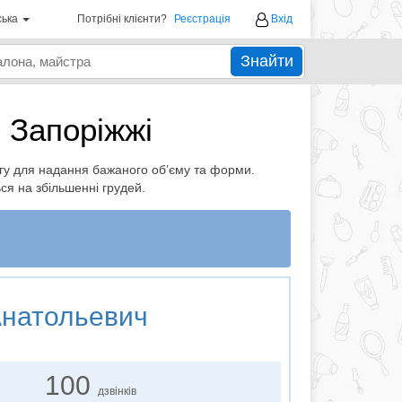
ська
Потрібні клієнти?
Реєстрація
Вхід
Знайти
 Запоріжжі
нгу для надання бажаного об’єму та форми.
ться на збільшенні грудей.
Анатольевич
100
дзвінків