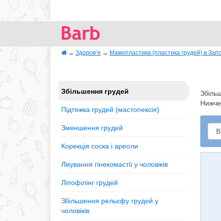
→
Здоров’я
→
Мамопластика (пластика грудей) в Зап
Збільшення грудей
Збільш
Нижче 
Підтяжка грудей (мастопексія)
Зменшення грудей
Корекція соска і ареоли
Лікування гінекомастії у чоловіків
Ліпофілінг грудей
Збільшення рельєфу грудей у
чоловіків