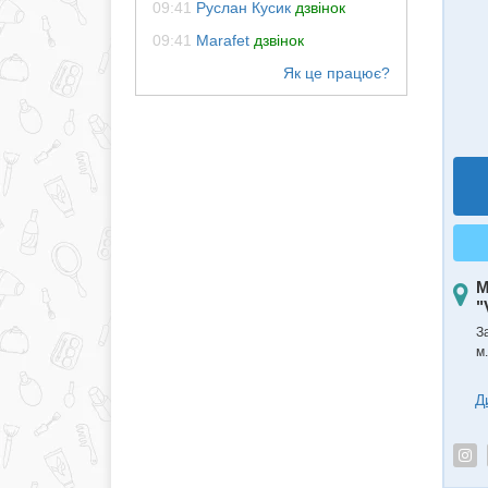
09:41
Руслан Кусик
дзвінок
09:41
Marafet
дзвінок
М
"
З
м.
Д