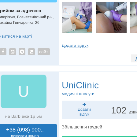
рийом за адресою
апоріжжя, Вознесенівський р-н,
ихайла Гончаренка, 26
ивитися на карті
Додати відгук
сайт
UniClinic
U
медичні послуги
102
Додати
дзві
відгук
на Barb вже 1р 5м
Збільшення грудей
+38 (098) 900..
показати номер