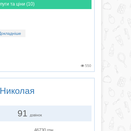
луги та ціни (10)
Докладніше
550
 Николая
91
дзвінок
46730 грн.