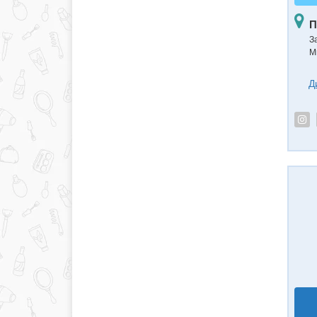
П
З
М
Д