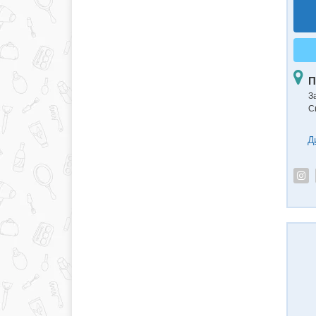
П
З
С
Д