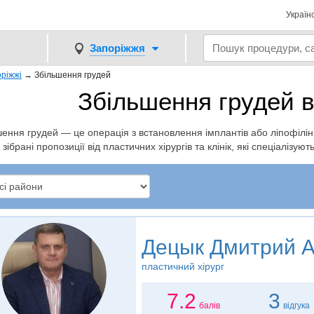
Україн
Запоріжжя
оріжжі
→
Збільшення грудей
Збільшення грудей в
ення грудей — це операція з встановлення імплантів або ліпофілі
зібрані пропозиції від пластичних хірургів та клінік, які спеціалізую
Децык Дмитрий 
пластичний хірург
7.2
3
балів
відгука