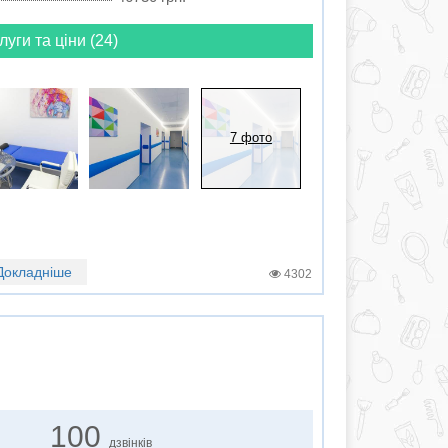
луги та ціни (24)
7 фото
Докладніше
4302
100
дзвінків