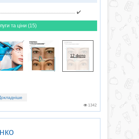
✔️
луги та ціни (15)
12 фото
Докладніше
1342
нко