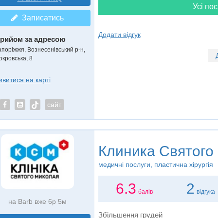
Усі пос
Записатись
Додати відгук
рийом за адресою
апоріжжя, Вознесенівський р-н,
окровська, 8
ивитися на карті
сайт
Клиника Святого
медичні послуги, пластична хірургія
6.3
2
балів
відгука
на Barb вже 6р 5м
Збільшення грудей