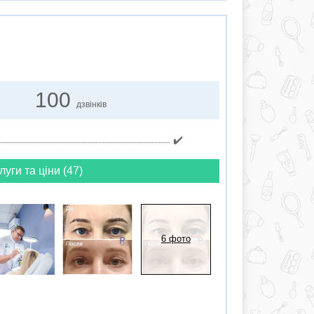
100
дзвінків
✔️
луги та ціни (47)
6 фото