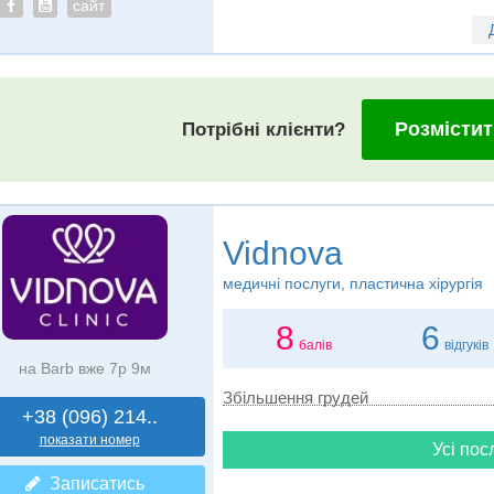
сайт
Розмістит
Потрібні клієнти?
Vidnova
медичні послуги, пластична хірургія
8
6
балів
відгуків
на Barb вже 7р 9м
Збільшення грудей
+38 (096) 214..
показати номер
Усі пос
Записатись