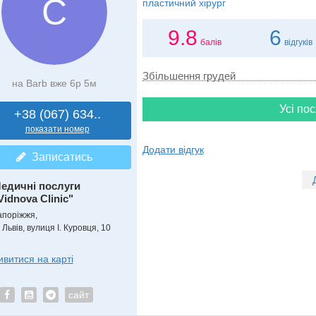
С
пластичний хірург
9.8
6
балів
відгуків
Збільшення грудей
на Barb вже 6р 5м
Усі пос
+38 (067) 634..
показати номер
Додати відгук
Записатись
едичні послуги
Vidnova Clinic"
апоріжжя,
 Львів, вулиця І. Куровця, 10
ивитися на карті
сайт