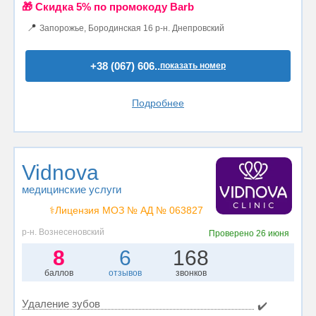
🎁 Cкидка 5% по промокоду Barb
📍
Запорожье, Бородинская 16 р-н. Днепровский
+38 (067) 606..
показать номер
Подробнее
Vidnova
медицинские услуги
⚕️Лицензия МОЗ № АД № 063827
р-н. Вознесеновский
Проверено
26 июня
8
6
168
баллов
отзывов
звонков
Удаление зубов
✔️