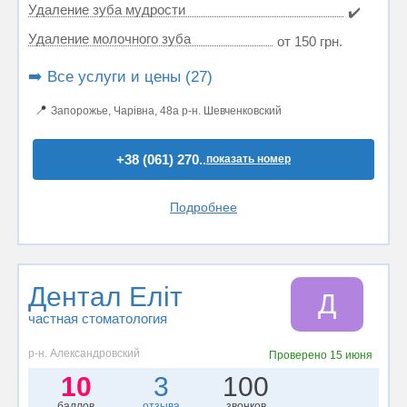
Удаление зуба мудрости
✔️
Удаление молочного зуба
от 150 грн.
➡️ Все услуги и цены (27)
📍
Запорожье, Чарівна, 48а р-н. Шевченковский
+38 (061) 270..
показать номер
Подробнее
Дентал Еліт
Д
частная стоматология
р-н. Александровский
Проверено
15 июня
10
3
100
баллов
отзыва
звонков