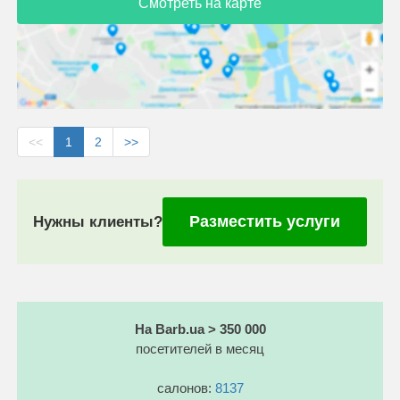
Смотреть на карте
<<
1
2
>>
Разместить услуги
Нужны клиенты?
На Barb.ua > 350 000
посетителей в месяц
салонов:
8137