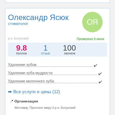
Олександр Ясюк
ОЯ
стоматолог
р-н. Богунский
Проверено
6 июня
9.8
1
100
баллов
отзыв
звонков
Удаление зубов
✔️
Удаление зуба мудрости
✔️
Удаление молочного зуба
✔️
➡️ Все услуги и цены (12)
📍
Организация
Житомир, Проспект миру 3 р-н. Богунский