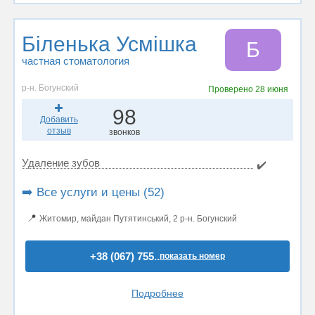
Біленька Усмішка
Б
частная стоматология
р-н. Богунский
Проверено
28 июня
98
Добавить
отзыв
звонков
Удаление зубов
✔️
➡️ Все услуги и цены (52)
📍
Житомир, майдан Путятинський, 2 р-н. Богунский
+38 (067) 755..
показать номер
Подробнее