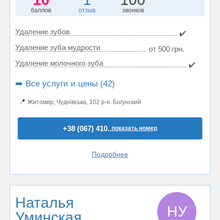
баллов
отзыв
звонков
Удаление зубов
✔️
Удаление зуба мудрости
от 500 грн.
Удаление молочного зуба
✔️
➡️ Все услуги и цены (42)
📍
Житомир, Чуднівська, 102 р-н. Богунский
+38 (067) 410..
показать номер
Подробнее
Наталья
НУ
Уминская