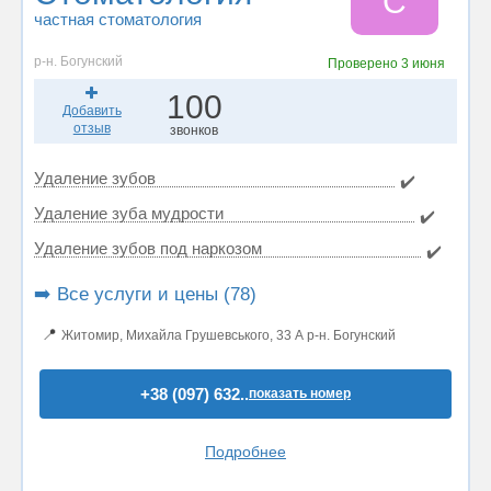
С
частная стоматология
р-н. Богунский
Проверено
3 июня
100
Добавить
отзыв
звонков
Удаление зубов
✔️
Удаление зуба мудрости
✔️
Удаление зубов под наркозом
✔️
➡️ Все услуги и цены (78)
📍
Житомир, Михайла Грушевського, 33 А р-н. Богунский
+38 (097) 632..
показать номер
Подробнее