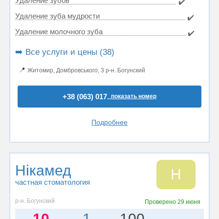
Удаление зубов
✔️
Удаление зуба мудрости
✔️
Удаление молочного зуба
✔️
➡️ Все услуги и цены (38)
📍
Житомир, Домбровського, 3 р-н. Богунский
+38 (063) 017..
показать номер
Подробнее
Нікамед
Н
частная стоматология
р-н. Богунский
Проверено
29 июня
10
1
100