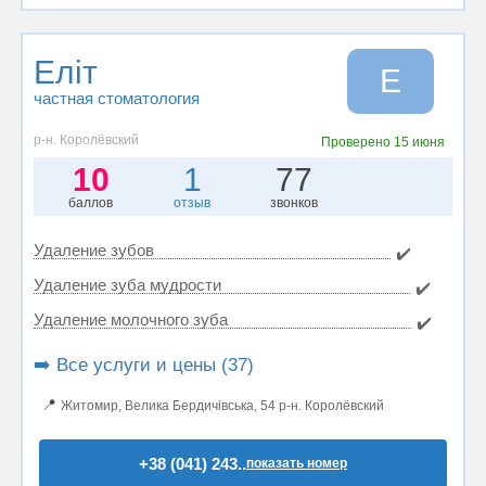
Еліт
Е
частная стоматология
р-н. Королёвский
Проверено
15 июня
10
1
77
баллов
отзыв
звонков
Удаление зубов
✔️
Удаление зуба мудрости
✔️
Удаление молочного зуба
✔️
➡️ Все услуги и цены (37)
📍
Житомир, Велика Бердичівська, 54 р-н. Королёвский
+38 (041) 243..
показать номер