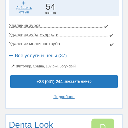
54
Добавить
отзыв
звонка
Удаление зубов
✔️
Удаление зуба мудрости
✔️
Удаление молочного зуба
✔️
➡️ Все услуги и цены (37)
📍
Житомир, Східна, 107 р-н. Богунский
+38 (041) 244..
показать номер
Подробнее
Denta Look
D