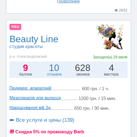
Подробнее
2652
PRO
Beauty Line
студия красоты
р-н. Александровский
Заходил(а)
29 июля
9
10
628
4
баллов
отзывов
звонков
мастера
Педикюр, апаратний
600 грн. / 1 ч.
Мезотерапія для волосся
1200 грн. / 15 мин.
Нарощування вій 3д
650 грн. / 90 мин.
➡️ Все услуги и цены (139)
🎁 Cкидка 5% по промокоду Barb