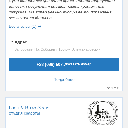
Дуже сподобався цей салон краси. Робила фарбування
волосся, і результат вийшов навіть кращим, ніж
очікувала. Майстер уважно вислухала мої побажання,
все виконала ідеально.
Все отзывы (1) ➡️
📍
Адрес
Запорожье, Пр. Соборный 100 р-н. Александровский
+38 (096) 507..
показать номер
Подробнее
2750
Lash & Brow Stylist
студия красоты