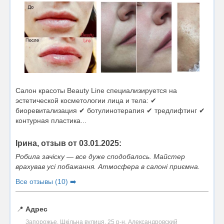
Салон красоты Beauty Line специализируется на
эстетической косметологии лица и тела: ✔
биоревитализация ✔ ботулинотерапия ✔ тредлифтинг ✔
контурная пластика...
Ірина, отзыв от 03.01.2025:
Робила зачіску — все дуже сподобалось. Майстер
врахував усі побажання. Атмосфера в салоні приємна.
Все отзывы (10) ➡️
📍
Адрес
Запорожье, Шкільна вулиця, 25 р-н. Александровский