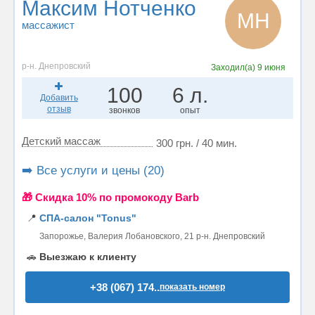
Максим Нотченко
МН
массажист
р-н. Днепровский
Заходил(а)
9 июня
100
6 л.
Добавить
отзыв
звонков
опыт
Детский массаж
300 грн. / 40 мин.
➡️ Все услуги и цены (20)
🎁 Cкидка 10% по промокоду Barb
📍
СПА-салон "Tonus"
Запорожье, Валерия Лобановского, 21 р-н. Днепровский
🚗
Выезжаю к клиенту
+38 (067) 174..
показать номер