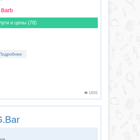
 Barb
луги и цены (78)
Подробнее
1655
.Bar
ков