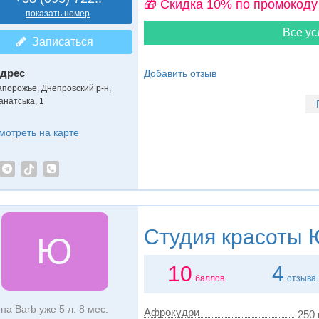
🎁 Cкидка 10% по промокоду
показать номер
Все ус
Записаться
дрес
Добавить отзыв
апорожье, Днепровский р-н
,
анатська, 1
мотреть на карте
Студия красоты
Ю
Ю
10
4
баллов
отзыва
на Barb уже 5 л. 8 мес.
Афрокудри
250 