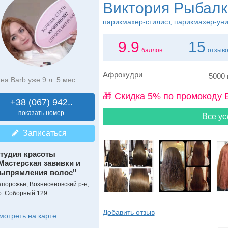
Виктория Рыбалк
парикмахер-стилист, парикмахер-ун
9.9
15
баллов
отзыв
Афрокудри
5000 
на Barb уже 9 л. 5 мес.
🎁 Cкидка 5% по промокоду 
+38 (067) 942..
показать номер
Все ус
Записаться
тудия красоты
Мастерская завивки и
ыпрямления волос"
апорожье, Вознесеновский р-н,
р. Соборный 129
Добавить отзыв
мотреть на карте