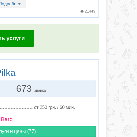
Подробнее
21449
ть услуги
ilka
673
звонка
от 250 грн. / 60 мин.
 Barb
луги и цены (77)