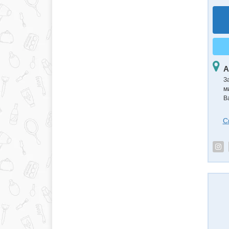
А
З
м
В
С