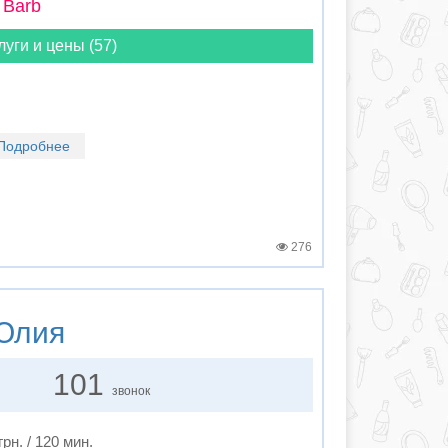
 Barb
луги и цены (57)
Подробнее
276
лия
101
звонок
грн. / 120 мин.