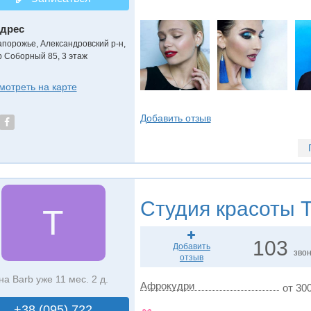
дрес
апорожье, Александровский р-н
,
р Соборный 85, 3 этаж
мотреть на карте
Добавить отзыв
Студия красоты
Т
Т
103
Добавить
зво
отзыв
на Barb уже 11 мес. 2 д.
Афрокудри
от 300
+38 (095) 722..