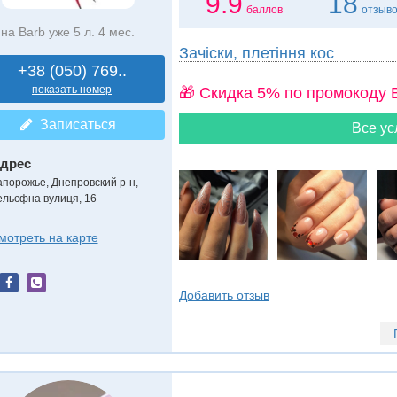
9.9
18
баллов
отзыв
на Barb уже 5 л. 4 мес.
Зачіски, плетіння кос
+38 (050) 769..
показать номер
🎁 Cкидка 5% по промокоду 
Записаться
Все ус
дрес
апорожье, Днепровский р-н
,
ельєфна вулиця, 16
мотреть на карте
Добавить отзыв