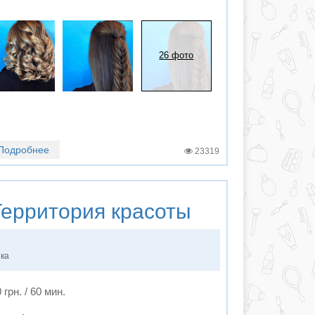
26 фото
Подробнее
23319
ерритория красоты
нка
 грн. / 60 мин.