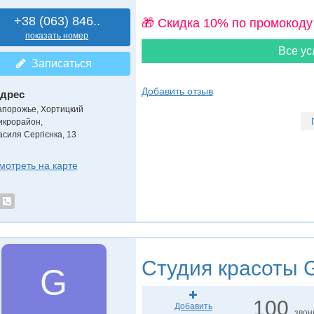
+38 (063) 846..
🎁 Cкидка 10% по промокоду
показать номер
Все ус
Записаться
Добавить отзыв
дрес
апорожье, Хортицкий
икрорайон
,
асиля Сергієнка, 13
мотреть на карте
Студия красоты
G
G
100
Добавить
звон