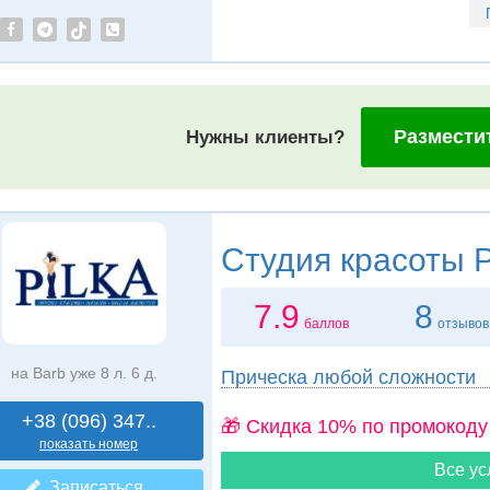
Размести
Нужны клиенты?
Студия красоты
P
7.9
8
баллов
отзывов
на Barb уже 8 л. 6 д.
Прическа любой сложности
+38 (096) 347..
🎁 Cкидка 10% по промокоду
показать номер
Все ус
Записаться