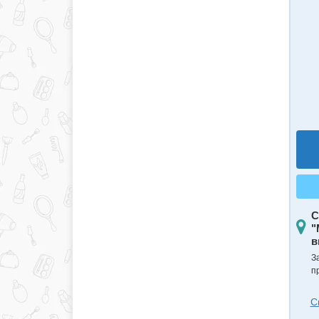
С
"
в
З
п
С