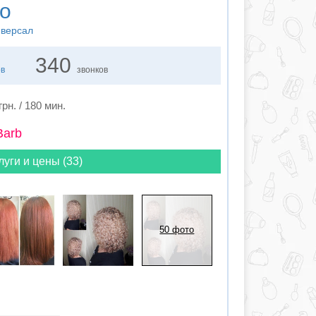
о
иверсал
340
ов
звонков
грн. / 180 мин.
Barb
луги и цены (33)
50 фото