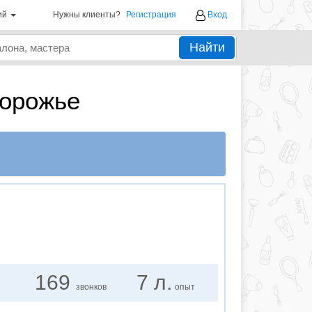
ий
Нужны клиенты?
Регистрация
Вход
Найти
порожье
169
7 л.
звонков
опыт