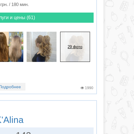
грн. / 180 мин.
луги и цены (61)
29 фото
Подробнее
1990
'Alina