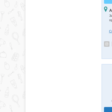
А
З
п
С