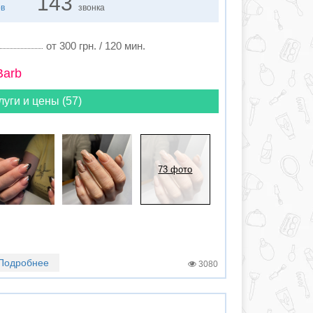
143
ов
звонка
от 300 грн. / 120 мин.
Barb
луги и цены (57)
73 фото
Подробнее
3080