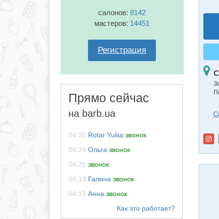
салонов:
8142
мастеров:
14451
Регистрация
С
З
П
Прямо сейчас
на barb.ua
С
04:35
Rotar Yuliia
звонок
04:24
Ольга
звонок
04:21
звонок
04:19
Галина
звонок
04:15
Анна
звонок