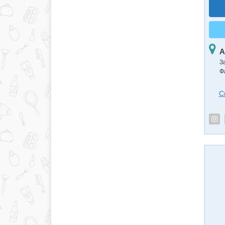
А
З
Ф
С