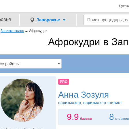
Русск
ровья
Запорожье
→
Завивка волос
→
Афрокудри
Афрокудри в За
PRO
Анна Зозуля
парикмахер, парикмахер-стилист
9.9
8
баллов
отзывов