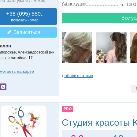
на Barb уже 6 л. 4 мес.
Афрокудри
от 1000 
+38 (095) 550..
Все ус
показать номер
Записаться
алон
апорожье, Александровский р-н,
ервая литейная 17
мотреть на карте
Добавить отзыв
PRO
Студия красоты
K