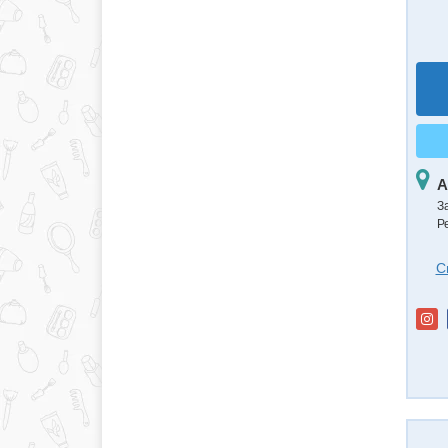
А
З
Р
С