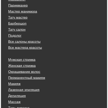
Парикмахер
Мастер маникюра
Тату мастер
Барбершоп
Тату салон
Подолог
Все салоны красоты
Все мастера красоты
Мужская стрижка
Женская стрижка
Окрашивание волос
Перманентный макияж
Макияж
Лазерная эпиляция
Депиляция
Массаж
Тату, пирсинг