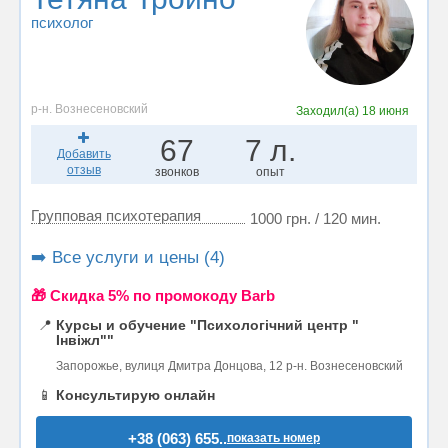
психолог
р-н. Вознесеновский
Заходил(а)
18 июня
67
7 л.
Добавить
отзыв
звонков
опыт
Групповая психотерапия
1000 грн. / 120 мин.
➡️ Все услуги и цены (4)
🎁 Cкидка 5% по промокоду Barb
📍
Курсы и обучение "Психологічний центр "
Інвіжл""
Запорожье, вулиця Дмитра Донцова, 12 р-н. Вознесеновский
📱
Консультирую онлайн
+38 (063) 655..
показать номер