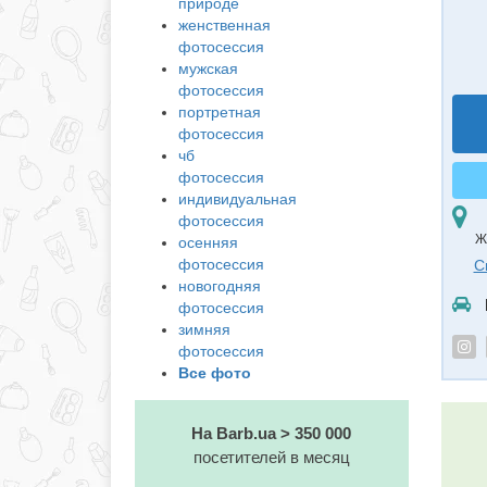
природе
женственная
фотосессия
мужская
фотосессия
портретная
фотосессия
чб
фотосессия
индивидуальная
фотосессия
Ж
осенняя
фотосессия
С
новогодняя
фотосессия
зимняя
фотосессия
Все фото
На Barb.ua > 350 000
посетителей в месяц