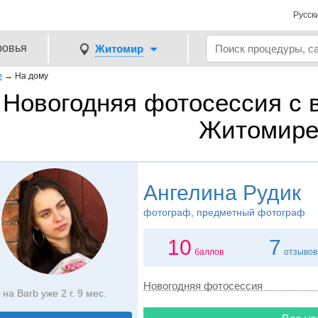
Русск
ровья
Житомир
е
→
На дому
Новогодняя фотосессия с 
Житомир
Ангелина Рудик
фотограф, предметный фотограф
10
7
баллов
отзывов
Новогодняя фотосессия
на Barb уже 2 г. 9 мес.