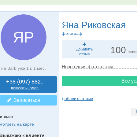
Яна Риковская
ЯР
фотограф
100
Добавить
звон
отзыв
Новогодняя фотосессия
на Barb уже 1 г. 1 мес.
Все ус
+38 (097) 882..
показать номер
Добавить отзыв
Записаться
итомир
мотреть на карте
Выезжаю к клиенту