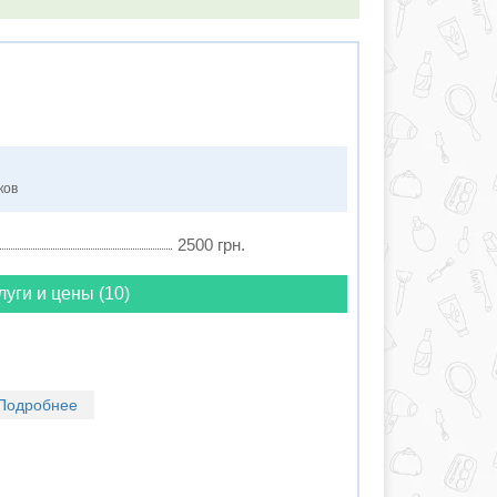
ков
2500 грн.
луги и цены (10)
Подробнее