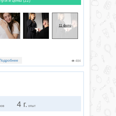
луги и цены (22)
11 фото
Подробнее
484
4 г.
ков
опыт