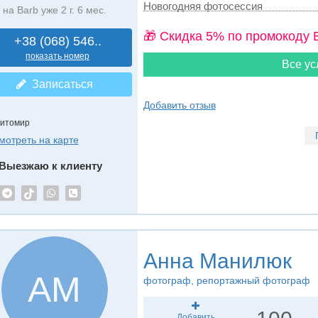
Новогодняя фотосессия
на Barb уже 2 г. 6 мес.
🎁 Cкидка 5% по промокоду 
+38 (068) 546..
показать номер
Все ус
Записаться
Добавить отзыв
итомир
мотреть на карте
Выезжаю к клиенту
Анна Манилюк
АМ
фотограф, репортажный фотограф
Добавить