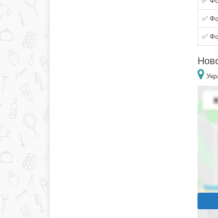
✅ Фо
✅ Фо
✅ Фо
Ново
Укр