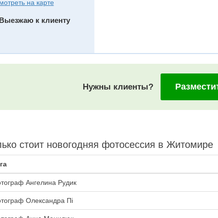
мотреть на карте
Выезжаю к клиенту
Размести
Нужны клиенты?
ько стоит новогодняя фотосессия в Житомире
га
тограф Ангелина Рудик
тограф Олександра Пі