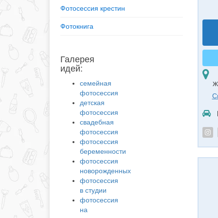
Фотосессия крестин
Фотокнига
Галерея
идей:
семейная
Ж
фотосессия
С
детская
фотосессия
свадебная
фотосессия
фотосессия
беременности
фотосессия
новорожденных
фотосессия
в студии
фотосессия
на