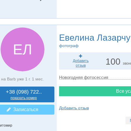
Евелина Лазарчу
ЕЛ
фотограф
100
Добавить
звон
отзыв
Новогодняя фотосессия
на Barb уже 1 г. 1 мес.
Все ус
+38 (098) 722..
показать номер
Добавить отзыв
Записаться
итомир