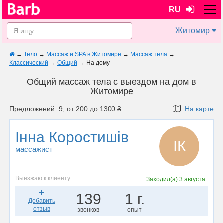
RU
Житомир
→
Тело
→
Массаж и SPA в Житомире
→
Массаж тела
→
Классический
→
Общий
→
На дому
Общий массаж тела с выездом на дом в
Житомире
Предложений: 9, от 200 до 1300 ₴
На карте
Інна Коростишів
ІК
массажист
Выезжаю к клиенту
Заходил(а)
3 августа
139
1 г.
Добавить
отзыв
звонков
опыт