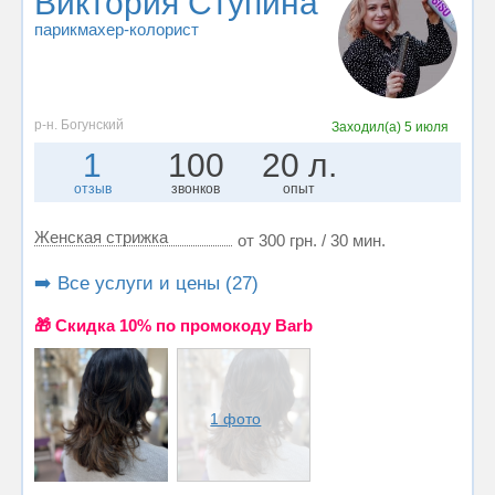
Виктория Ступина
парикмахер-колорист
р-н. Богунский
Заходил(а)
5 июля
1
100
20 л.
отзыв
звонков
опыт
Женская стрижка
от 300 грн. / 30 мин.
➡️ Все услуги и цены (27)
🎁 Cкидка 10% по промокоду Barb
1 фото