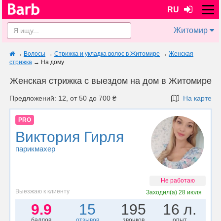
RU
Житомир
→
Волосы
→
Стрижка и укладка волос в Житомире
→
Женская
стрижка
→
На дому
Женская стрижка с выездом на дом в Житомире
Предложений: 12, от 50 до 700 ₴
На карте
PRO
Виктория Гирля
парикмахер
Не работаю
Выезжаю к клиенту
Заходил(а)
28 июля
9.9
15
195
16 л.
баллов
отзывов
звонков
опыт