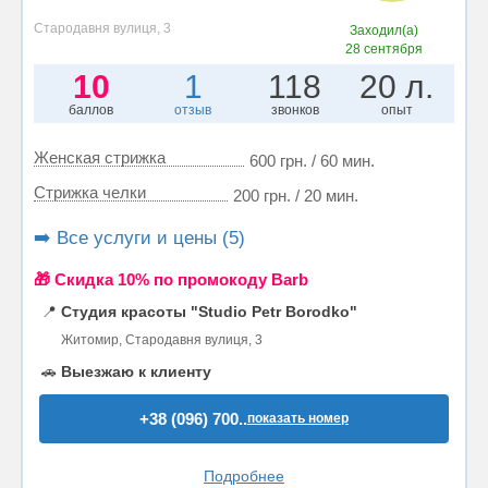
Стародавня вулиця, 3
Заходил(а)
28 сентября
10
1
118
20 л.
баллов
отзыв
звонков
опыт
Женская стрижка
600 грн. / 60 мин.
Стрижка челки
200 грн. / 20 мин.
➡️ Все услуги и цены (5)
🎁 Cкидка 10% по промокоду Barb
📍
Студия красоты "Studio Petr Borodko"
Житомир, Стародавня вулиця, 3
🚗
Выезжаю к клиенту
+38 (096) 700..
показать номер
Подробнее