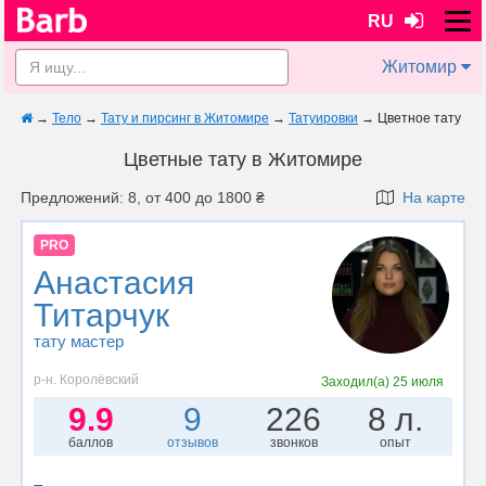
RU
Житомир
→
Тело
→
Тату и пирсинг в Житомире
→
Татуировки
→
Цветное тату
Цветные тату в Житомире
Предложений: 8, от 400 до 1800 ₴
На карте
PRO
Анастасия
Титарчук
тату мастер
р-н. Королёвский
Заходил(а)
25 июля
9.9
9
226
8 л.
баллов
отзывов
звонков
опыт