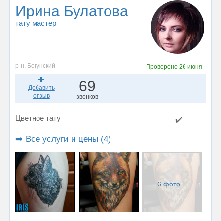
Ирина Булатова
тату мастер
р-н. Богунский
Проверено
26 июня
69
Добавить
отзыв
звонков
Цветное тату
✔️
➡️ Все услуги и цены (4)
6 фото