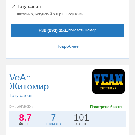
📍
Тату-салон
Житомир, Богунский р-н р-н. Богунский
+38 (093) 356..
показать номер
Подробнее
VeAn
Житомир
Тату салон
р-н. Богунский
Проверено
6 июня
8.7
7
101
баллов
отзывов
звонок