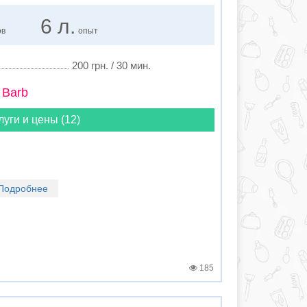
6 л.
ов
опыт
200 грн. / 30 мин.
 Barb
луги и цены (12)
Подробнее
185