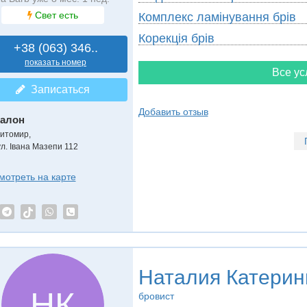
Свет есть
Комплекс ламінування брів
Корекція брів
+38 (063) 346..
показать номер
Все ус
Записаться
Добавить отзыв
алон
итомир,
ул. Івана Мазепи 112
мотреть на карте
Наталия Катерин
НК
бровист