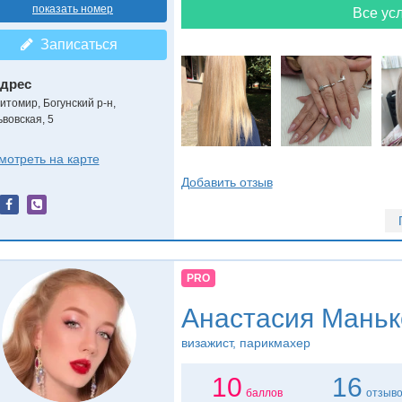
показать номер
Все усл
Записаться
дрес
итомир, Богунский р-н
,
ьвовская, 5
мотреть на карте
Добавить отзыв
PRO
Анастасия Маньк
визажист, парикмахер
10
16
баллов
отзыв