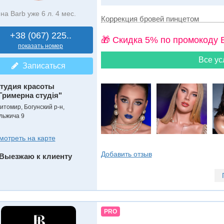
на Barb уже 6 л. 4 мес.
Коррекция бровей пинцетом
+38 (067) 225..
🎁 Cкидка 5% по промокоду 
показать номер
Все ус
Записаться
тудия красоты
Гримерна студія"
итомир, Богунский р-н,
льжича 9
мотреть на карте
Добавить отзыв
Выезжаю к клиенту
PRO