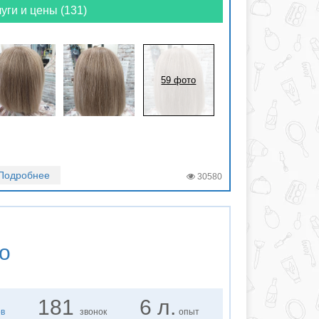
уги и цены (131)
59 фото
Подробнее
30580
о
181
6 л.
ов
звонок
опыт