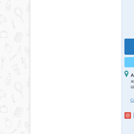
А
Ж
Ш
С