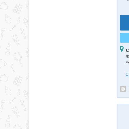
С
Ж
в
С