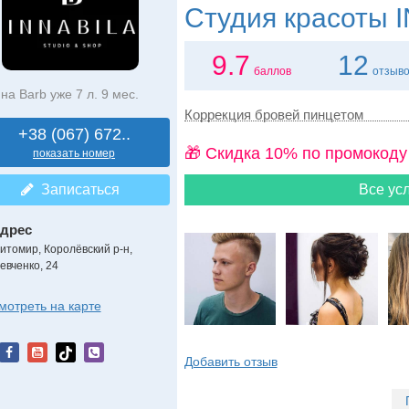
Студия красоты
I
9.7
12
баллов
отзыв
на Barb уже 7 л. 9 мес.
Коррекция бровей пинцетом
+38 (067) 672..
🎁 Cкидка 10% по промокоду
показать номер
Записаться
Все усл
дрес
итомир, Королёвский р-н
,
евченко, 24
мотреть на карте
Добавить отзыв