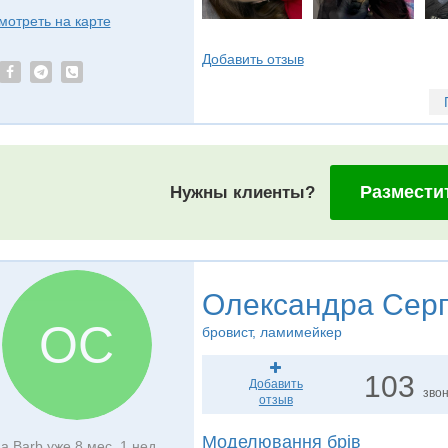
мотреть на карте
Добавить отзыв
Размести
Нужны клиенты?
Олександра Серг
ОС
бровист, ламимейкер
103
Добавить
зво
отзыв
Моделювання брів
а Barb уже 8 мес. 1 нед.