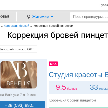
Русск
ровья
Житомир
→
Коррекция бровей
→
Коррекция бровей пинцетом
Коррекция бровей пинце
ыстрый поиск с GPT
MAX
Студия красоты
В
9.5
33
баллов
отзыв
на Barb уже 7 л. 9 мес.
Коррекция бровей пинцетом
+38 (093) 890..