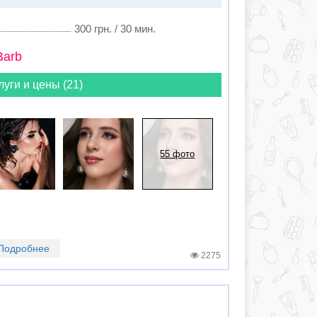
300 грн. / 30 мин.
Barb
луги и цены (21)
55 фото
Подробнее
2275