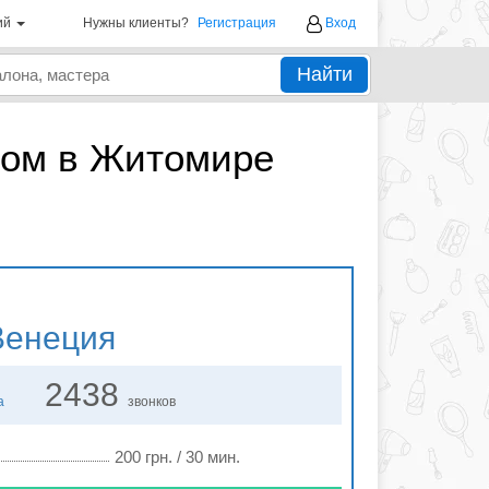
ий
Нужны клиенты?
Регистрация
Вход
Найти
том в Житомире
енеция
2438
а
звонков
200 грн. / 30 мин.