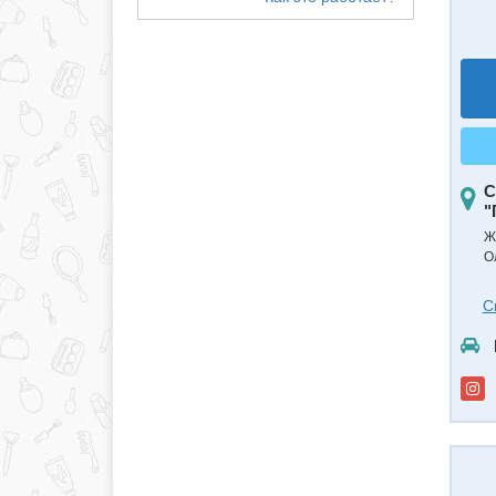
С
"
Ж
О
С