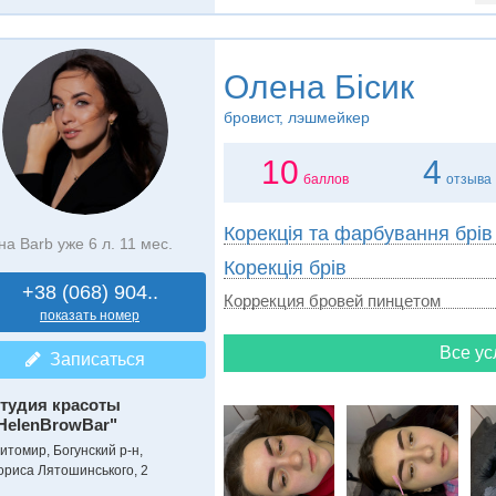
Олена Бісик
бровист, лэшмейкер
10
4
баллов
отзыва
Корекція та фарбування брів
на Barb уже 6 л. 11 мес.
Корекція брів
+38 (068) 904..
Коррекция бровей пинцетом
показать номер
Все ус
Записаться
тудия красоты
HelenBrowBar"
итомир, Богунский р-н,
ориса Лятошинського, 2