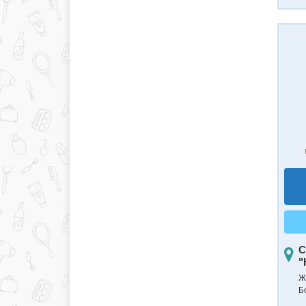
С
"
Ж
Б