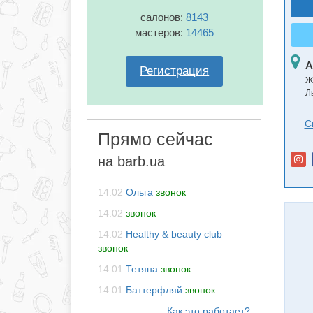
салонов:
8143
мастеров:
14465
А
Регистрация
Ж
Л
С
Прямо сейчас
на barb.ua
14:02
Ольга
звонок
14:02
звонок
14:02
Healthy & beauty club
звонок
14:01
Тетяна
звонок
14:01
Баттерфляй
звонок