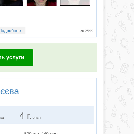
Подробнее
2599
ть услуги
єєва
4 г.
нка
опыт
500 грн. / 40 мин.