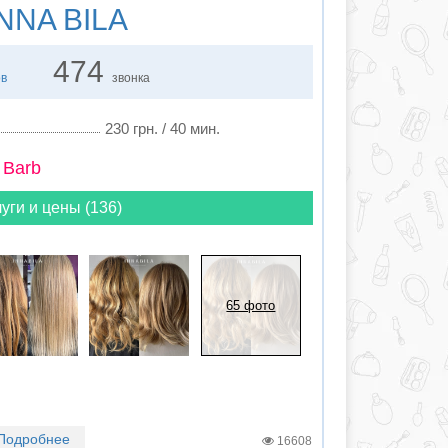
NNA BILA
474
ов
звонка
230 грн. / 40 мин.
 Barb
уги и цены (136)
65 фото
Подробнее
16608