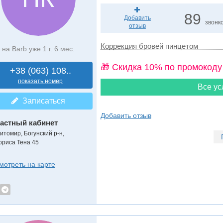
89
Добавить
звонк
отзыв
Коррекция бровей пинцетом
на Barb уже 1 г. 6 мес.
🎁 Cкидка 10% по промокоду
+38 (063) 108..
показать номер
Все ус
Записаться
Добавить отзыв
астный кабинет
итомир, Богунский р-н,
ориса Тена 45
мотреть на карте