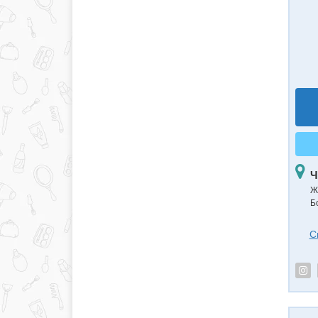
Ч
Ж
Б
С