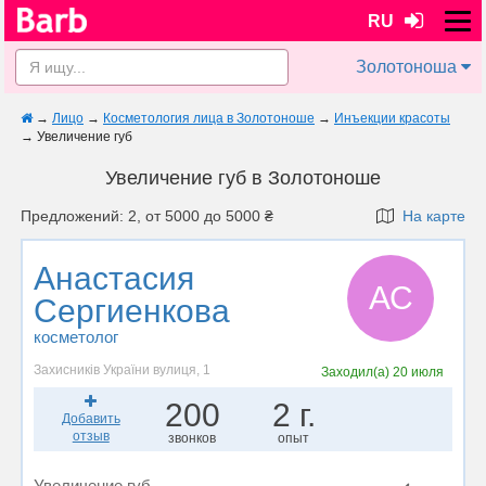
RU
Золотоноша
→
Лицо
→
Косметология лица в Золотоноше
→
Инъекции красоты
→
Увеличение губ
Увеличение губ в Золотоноше
Предложений: 2, от 5000 до 5000 ₴
На карте
Анастасия
АС
Сергиенкова
косметолог
Захисників України вулиця, 1
Заходил(а)
20 июля
200
2 г.
Добавить
отзыв
звонков
опыт
Увеличение губ