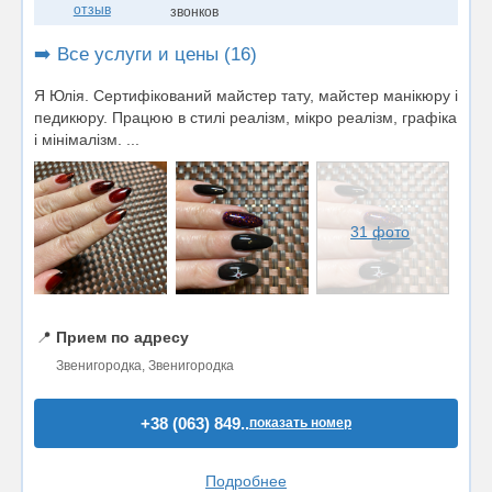
отзыв
звонков
➡️ Все услуги и цены (16)
Я Юлія. Сертифікований майстер тату, майстер манікюру і
педикюру. Працюю в стилі реалізм, мікро реалізм, графіка
і мінімалізм. ...
31 фото
📍
Прием по адресу
Звенигородка, Звенигородка
+38 (063) 849..
показать номер
Подробнее