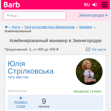
RU
Звенигородка
→
Ногти
→
Уход за ногтями рук в Звенигородке
→
Маникюр
→
Комбинированный
Комбинированный маникюр в Звенигородке
Предложений: 2, от 400 до 400 ₴
На карте
Юлія
Стрілковська
тату мастер
Звенигородка
Заходил(а)
13 июня
9
Добавить
отзыв
звонков