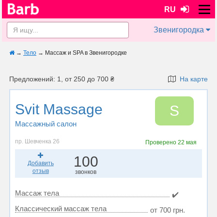
RU
Звенигородка
→
Тело
→
Массаж и SPA в Звенигородке
Предложений: 1, от 250 до 700 ₴
На карте
Svit Massage
S
Массажный салон
пр. Шевченка 26
Проверено
22 мая
100
Добавить
отзыв
звонков
Массаж тела
✔️
Классический массаж тела
от 700 грн.