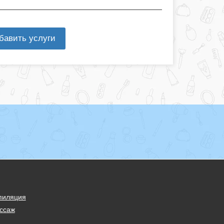
бавить услуги
пиляция
ссаж