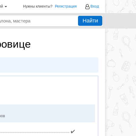
ий
Нужны клиенты?
Регистрация
Вход
Найти
ровице
ков
✔️