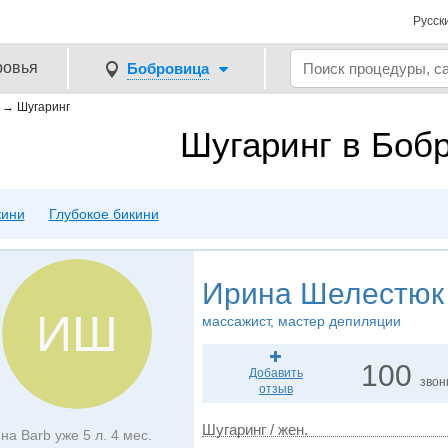
Русск
ровья
Бобровица
→
Шугаринг
Шугаринг в Боб
кини
Глубокое бикини
Ирина Шелестюк
ИШ
массажист, мастер депиляции
100
Добавить
звон
отзыв
Шугаринг / жен.
на Barb уже 5 л. 4 мес.