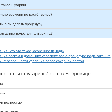
 такое шугаринг?
олько времени не растёт волос?
льно ли делать процедуру?
кая длина волос для шугаринга?
ция: что это такое, особенности, виды
яция воском в домашних условиях: все о процедуре боди-ваксинга
инг: особенности удаления волос сахарной пастой
ько стоит шугаринг / жен. в Бобровице
га
ики
ки полностью
ки до локтя