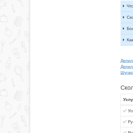
Что
Ск
Бо
Ка
Депиля
Депил
Шугар
Скол
Услу
✅ Ус
✅ Ру
✅ Ру