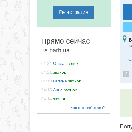
Регистрация
Прямо сейчас
В
Б
на barb.ua
С
04:24
Ольга
звонок
04:21
звонок
04:19
Галина
звонок
04:15
Анна
звонок
04:14
звонок
Поп