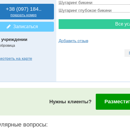
Шугаринг бикини
+38 (097) 184..
Шугаринг глубокое бикини
показать номер
Все ус
Записаться
 учреждении
Добавить отзыв
обровица
мотреть на карте
Размести
Нужны клиенты?
улярные вопросы: