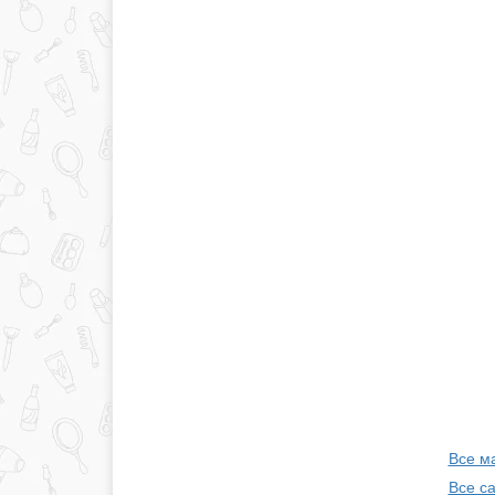
Все м
Все с