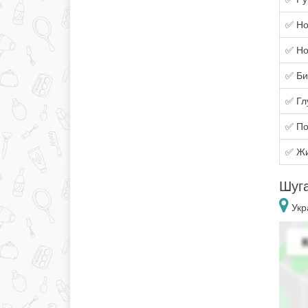
✅ Но
✅ Но
✅ Би
✅ Гл
✅ По
✅ Жи
Шуга
Укр