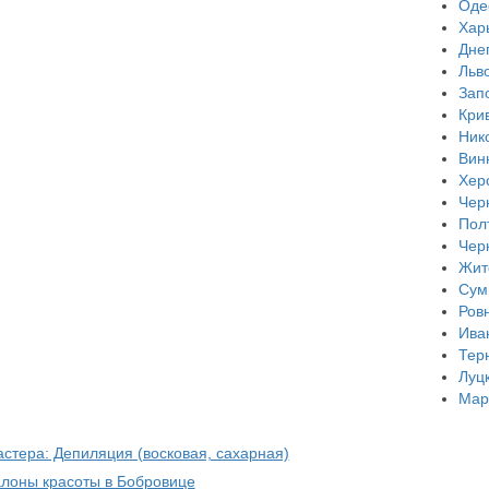
Оде
Хар
Дне
Льв
Зап
Кри
Ник
Вин
Хер
Чер
Пол
Чер
Жит
Сум
Ров
Ива
Тер
Луц
Мар
астера: Депиляция (восковая, сахарная)
алоны красоты в Бобровице