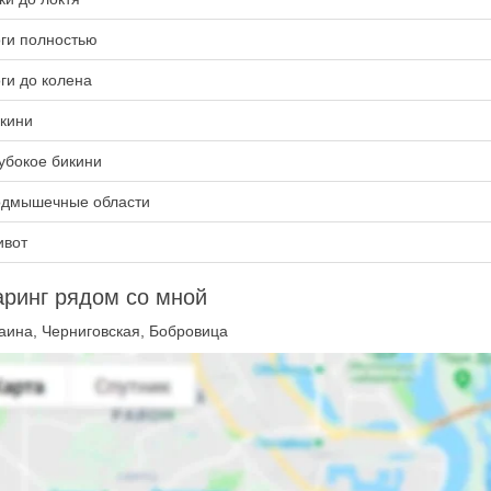
ги полностью
ги до колена
кини
убокое бикини
дмышечные области
вот
ринг рядом со мной
аина, Черниговская, Бобровица