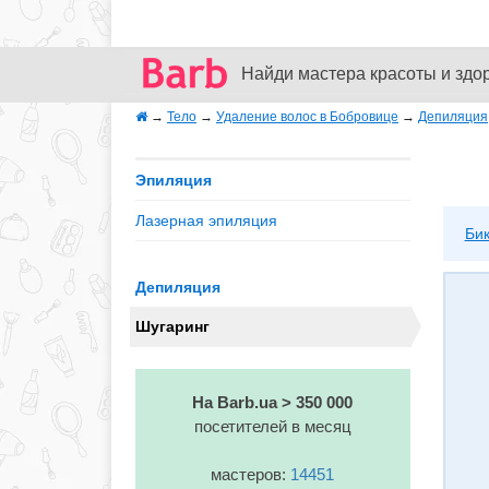
Найди мастера красоты и здо
→
Тело
→
Удаление волос в Бобровице
→
Депиляция
Эпиляция
Лазерная эпиляция
Би
Депиляция
Шугаринг
На Barb.ua > 350 000
посетителей в месяц
мастеров:
14451