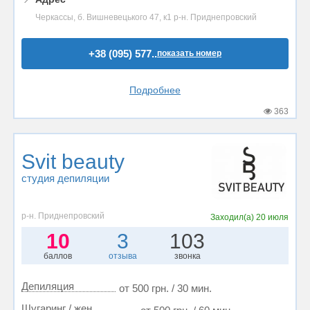
Черкассы, б. Вишневецького 47, к1 р-н. Приднепровский
+38 (095) 577..
показать номер
Подробнее
363
Svit beauty
студия депиляции
р-н. Приднепровский
Заходил(а)
20 июля
10
3
103
баллов
отзыва
звонка
Депиляция
от 500 грн. / 30 мин.
Шугаринг / жен.