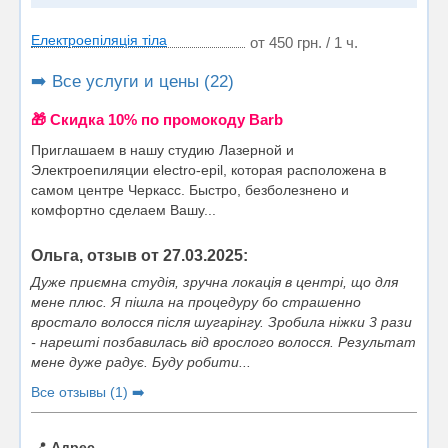
Електроепіляція тіла
от 450 грн. / 1 ч.
➡️ Все услуги и цены (22)
🎁 Cкидка 10% по промокоду Barb
Приглашаем в нашу студию Лазерной и
Электроепиляции electro-epil, которая расположена в
самом центре Черкасс. Быстро, безболезнено и
комфортно сделаем Вашу...
Ольга, отзыв от 27.03.2025:
Дуже приємна студія, зручна локація в центрі, що для
мене плюс. Я пішла на процедуру бо страшенно
вростало волосся після шугарінгу. Зробила ніжки 3 рази
- нарешті позбавилась від врослого волосся. Результат
мене дуже радує. Буду робити...
Все отзывы (1) ➡️
📍
Адрес