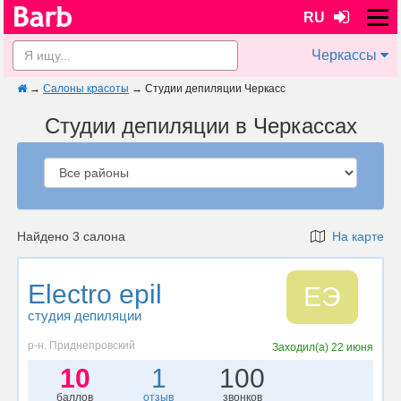
RU
Черкассы
→
Салоны красоты
→
Студии депиляции Черкасс
Студии депиляции в Черкассах
Найдено 3 салона
На карте
Electro epil
EЭ
студия депиляции
р-н. Приднепровский
Заходил(а)
22 июня
10
1
100
баллов
отзыв
звонков