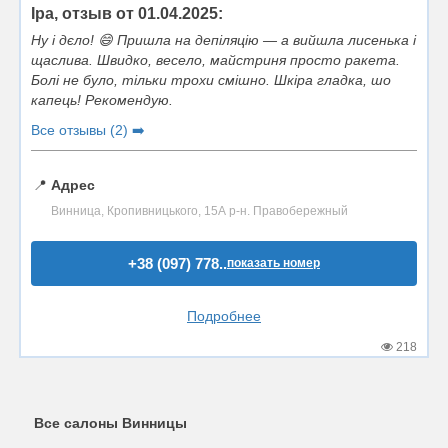
Іра, отзыв от 01.04.2025:
Ну і дєло! 😄 Пришла на депіляцію — а вийшла лисенька і
щаслива. Швидко, весело, майстриня просто ракета.
Болі не було, тільки трохи смішно. Шкіра гладка, шо
капець! Рекомендую.
Все отзывы (2) ➡️
📍
Адрес
Винница, Кропивницького, 15А р-н. Правобережный
+38 (097) 778..
показать номер
Подробнее
218
Все салоны Винницы