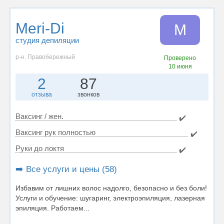
Meri-Di
M
студия депиляции
р-н. Правобережный
Проверено
10 июня
2
87
отзыва
звонков
Ваксинг / жен.
✔️
Ваксинг рук полностью
✔️
Руки до локтя
✔️
➡️ Все услуги и цены (58)
Избавим от лишних волос надолго, безопасно и без боли!
Услуги и обучение: шугаринг, электроэпиляция, лазерная
эпиляция. Работаем...