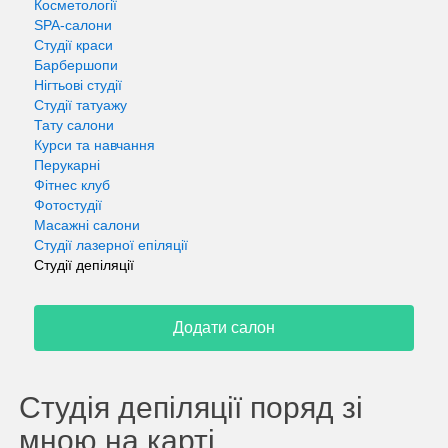
Косметології
SPA-салони
Студії краси
Барбершопи
Нігтьові студії
Студії татуажу
Тату салони
Курси та навчання
Перукарні
Фітнес клуб
Фотостудії
Масажні салони
Студії лазерної епіляції
Студії депіляції
Додати салон
Студія депіляції поряд зі
мною на карті