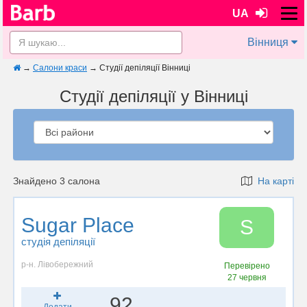
UA
Вінниця
→
Салони краси
→
Студії депіляції Вінниці
Студії депіляції у Вінниці
Знайдено 3 салона
На карті
Sugar Place
S
студія депіляції
р-н. Лівобережний
Перевірено
27 червня
92