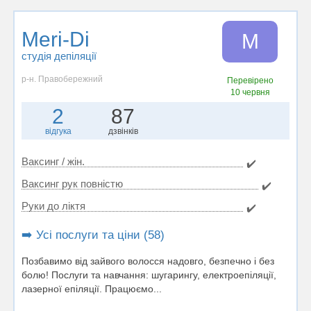
Meri-Di
M
студія депіляції
р-н. Правобережний
Перевірено
10 червня
2
87
відгука
дзвінків
Ваксинг / жін.
✔️
Ваксинг рук повністю
✔️
Руки до ліктя
✔️
➡️ Усі послуги та ціни (58)
Позбавимо від зайвого волосся надовго, безпечно і без
болю! Послуги та навчання: шугарингу, електроепіляції,
лазерної епіляції. Працюємо...