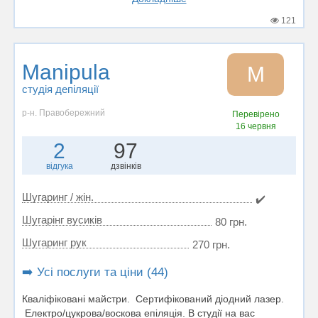
121
Manipula
M
студія депіляції
р-н. Правобережний
Перевірено
16 червня
2
97
відгука
дзвінків
Шугаринг / жін.
✔️
Шугарінг вусиків
80 грн.
Шугаринг рук
270 грн.
➡️ Усі послуги та ціни (44)
Кваліфіковані майстри. Сертифікований діодний лазер.
Електро/цукрова/воскова епіляція. В студії на вас