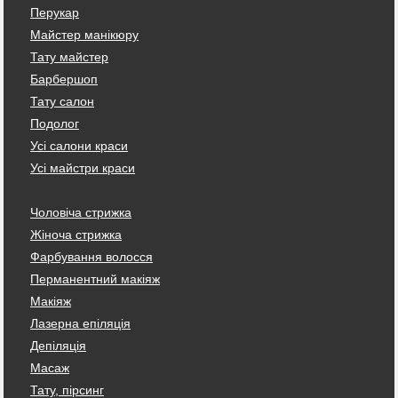
Перукар
Майстер манікюру
Тату майстер
Барбершоп
Тату салон
Подолог
Усі салони краси
Усі майстри краси
Чоловіча стрижка
Жіноча стрижка
Фарбування волосся
Перманентний макіяж
Макіяж
Лазерна епіляція
Депіляція
Масаж
Тату, пірсинг