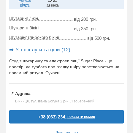
Додати
відгук
дзвінка
Шугаринг / жін.
від 200 грн.
Шугаринг бікіні
від 350 грн.
Шугарінг глибокого бікіні
від 500 грн.
➡️ Усі послуги та ціни (12)
Студія шугарингу та електроепіляції Sugar Place - це
простір, де турбота про гладку шкіру перетворюється на
приємний ритуал. Сучасні...
📍
Адреса
Вінниця, вул. Івана Богуна 2 р-н. Лівобережний
+38 (063) 234..
показати номер
Докладніше