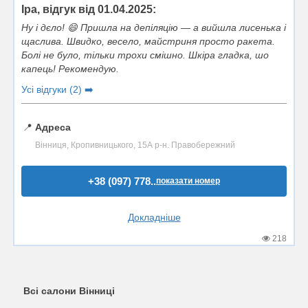
Іра, відгук від 01.04.2025:
Ну і дєло! 😄 Пришла на депіляцію — а вийшла лисенька і
щаслива. Швидко, весело, майстриня просто ракета.
Болі не було, тільки трохи смішно. Шкіра гладка, шо
капець! Рекомендую.
Усі відгуки (2) ➡️
📍
Адреса
Вінниця, Кропивницького, 15А р-н. Правобережний
+38 (097) 778..
показати номер
Докладніше
218
Всі салони Вінниці