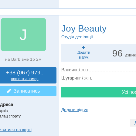
Joy Beauty
J
Студія депіляції
96
Додати
дзвінк
відгук
на Barb вже 1р 2м
Ваксинг / жін.
+38 (067) 979..
Шугаринг / жін.
показати номер
Записатись
Усі по
дреса
Додати відгук
рків,
алац спорту
ивитися на карті