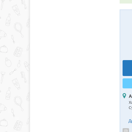
А
Ха
С
Д