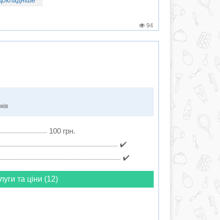
Докладніше
94
ків
100 грн.
✔️
✔️
луги та ціни (12)