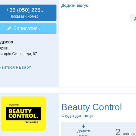
Додати відгук
+38 (050) 225..
показати номер
Записатись
дреса
рків,
ригорія Сковороди, 67
ивитися на карті
Beauty Control
Студія депіляції
2
Додати
дзвінка