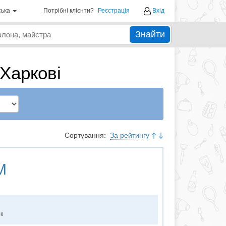
ська
Потрібні клієнти?
Реєстрація
Вхід
Знайти
 Харкові
Сортування:
За рейтингу
M
ок