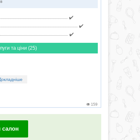
ів
✔️
✔️
✔️
луги та ціни (25)
Докладніше
159
 салон