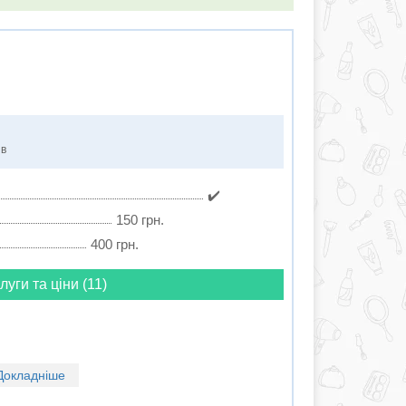
ів
✔️
150 грн.
400 грн.
луги та ціни (11)
Докладніше