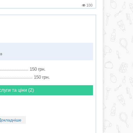
100
ів
150 грн.
150 грн.
слуги та ціни (2)
Докладніше