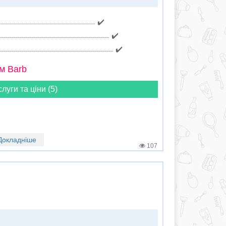
✔️
✔️
✔️
м Barb
слуги та ціни (5)
Докладніше
107