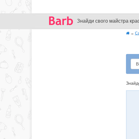
Знайди свого майстра кра
→
Са
Знайд