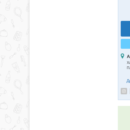
А
Х
П
Д