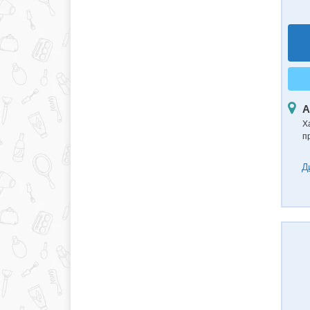
А
Х
п
Д