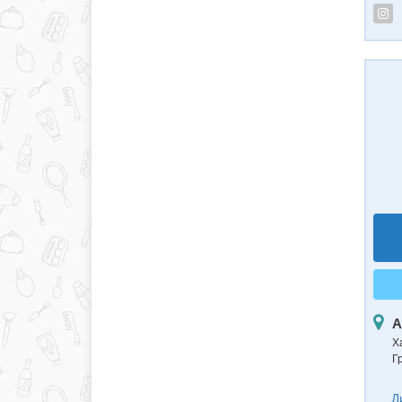
А
Ха
Г
Д