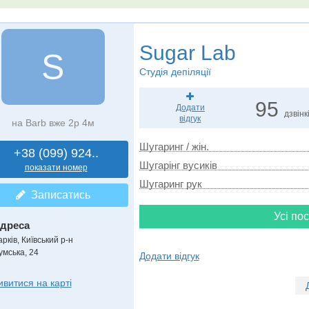
Sugar Lab
S
Студія депіляції
95
Додати
дзвінк
відгук
на Barb вже 2р 4м
Шугаринг / жін.
+38 (099) 924..
Шугарінг вусиків
показати номер
Шугаринг рук
Записатись
Усі пос
дреса
рків, Київський р-н
умська, 24
Додати відгук
ивитися на карті