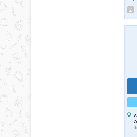
А
Ха
П