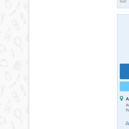
А
Ха
П
Д