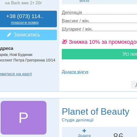
відгук
на Barb вже 2т 20г
Депіляція
+38 (073) 114..
Ваксинг / жін.
показати номер
Шугаринг / жін.
Записатись
🎁 Знижка 10% за промокодо
дреса
Усі по
арків, Нові Будинки
роспект Петра Григоренка 10/14
Додати відгук
ивитися на карті
Planet of Beauty
P
Студія депіляції
86
Додати