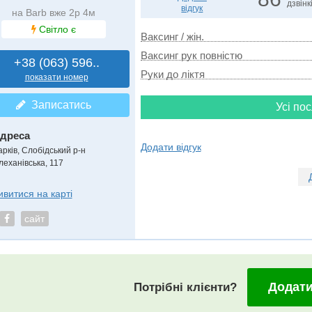
дзвінк
відгук
на Barb вже 2р 4м
Світло є
Ваксинг / жін.
Ваксинг рук повністю
+38 (063) 596..
Руки до ліктя
показати номер
Записатись
Усі пос
дреса
Додати відгук
арків, Слобідський р-н
леханівська, 117
ивитися на карті
сайт
Додати
Потрібні клієнти?