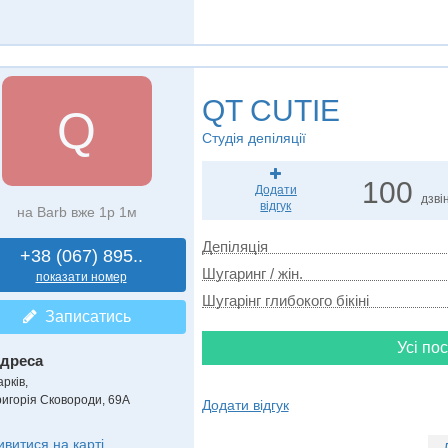
QT CUTIE
Q
Студія депіляції
100
Додати
дзвін
відгук
на Barb вже 1р 1м
Депіляція
+38 (067) 895..
Шугаринг / жін.
показати номер
Шугарінг глибокого бікіні
Записатись
Усі пос
дреса
рків,
ригорія Сковороди, 69А
Додати відгук
ивитися на карті