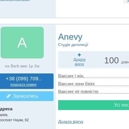
Anevy
A
Студія депіляції
100
Додати
дзвін
відгук
на Barb вже 1р 2м
Ваксинг / жін.
+38 (099) 709..
Ваксинг зони бікіні
показати номер
Ваксинг ніг повністю
Записатись
Усі пос
дреса
рків,
роспект Науки, 92
Додати відгук