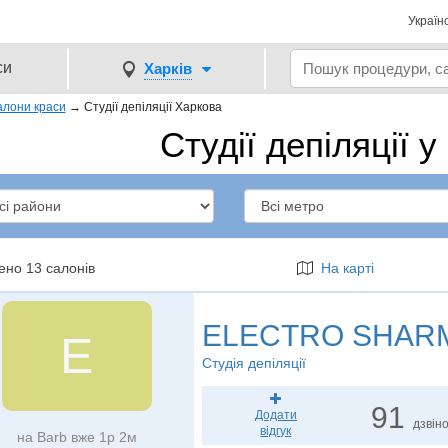
Україн
си
Харків
лони краси
→
Студії депіляції Харкова
Студії депіляції у
ено 13 салонів
На карті
ELECTRO SHAR
E
Студія депіляції
91
Додати
дзвін
відгук
на Barb вже 1р 2м