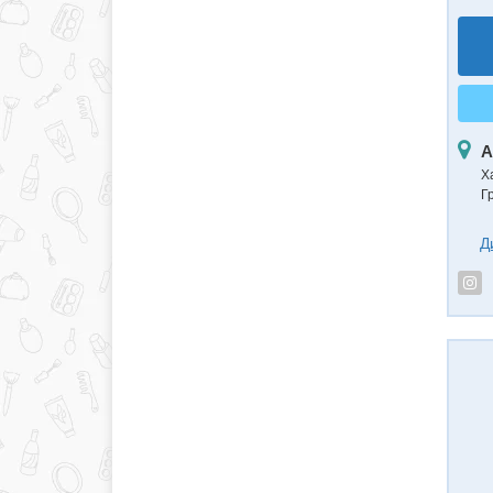
А
Ха
Г
Д