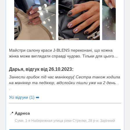
Майстри салону краси J-BLENS переконані, що кожна
жінка може виглядати справді чудово. Тільки для цього...
Дарья, відгук від 26.10.2023:
Занесли грибок під час манікюру( Сестра також ходила
на манікюр та педікюр, відслойки пішли уже на 2 день. .
.
Усі відгуки (1) ➡️
📍
Адреса
Суми, 1-я Набережная улица реки Стрелки, 28 р-н. Зарічний