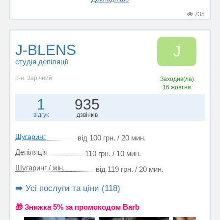
735
J-BLENS
J
студія депіляції
р-н. Зарічний
Заходив(ла)
16 жовтня
1
935
відгук
дзвінків
Шугаринг
від 100 грн. / 20 мин.
Депіляція
110 грн. / 10 мин.
Шугаринг / жін.
від 119 грн. / 20 мин.
➡️ Усі послуги та ціни (118)
🎁 Знижка 5% за промокодом Barb