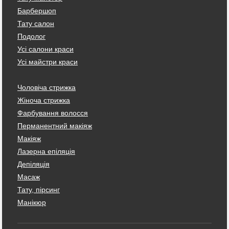
Барбершоп
Тату салон
Подолог
Усі салони краси
Усі майстри краси
Чоловіча стрижка
Жіноча стрижка
Фарбування волосся
Перманентний макіяж
Макіяж
Лазерна епіляція
Депіляція
Масаж
Тату, пірсинг
Манікюр