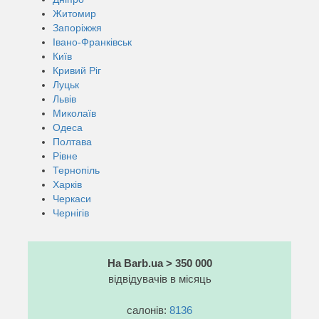
Житомир
Запоріжжя
Івано-Франківськ
Київ
Кривий Ріг
Луцьк
Львів
Миколаїв
Одеса
Полтава
Рівне
Тернопіль
Харків
Черкаси
Чернігів
На Barb.ua > 350 000
відвідувачів в місяць
салонів:
8136