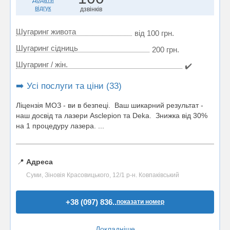
Додати
відгук
дзвінків
Шугаринг живота
від 100 грн.
Шугаринг сідниць
200 грн.
Шугаринг / жін.
✔️
➡️ Усі послуги та ціни (33)
Ліцензія МОЗ - ви в безпеці. Ваш шикарний результат -
наш досвід та лазери Asclepion та Deka. Знижка від 30%
на 1 процедуру лазера. ...
📍
Адреса
Суми, Зіновія Красовицького, 12/1 р-н. Ковпаківський
+38 (097) 836..
показати номер
Докладніше