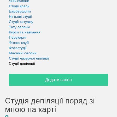
SPA-салони
Студії краси
Барбершопи
Нігтьові студії
Студії татуажу
Тату салони
Курси та навчання
Перукарні
Фітнес клуб
Фотостудії
Масажні салони
Студії лазерної епіляції
Студії депіляції
Додати салон
Студія депіляції поряд зі
мною на карті