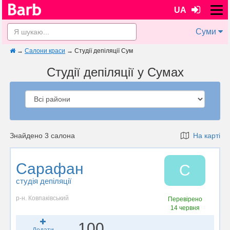
UA
Суми
→
Салони краси
→
Студії депіляції Сум
Студії депіляції у Сумах
Знайдено 3 салона
На карті
Сарафан
С
студія депіляції
р-н. Ковпаківський
Перевірено
14 червня
100