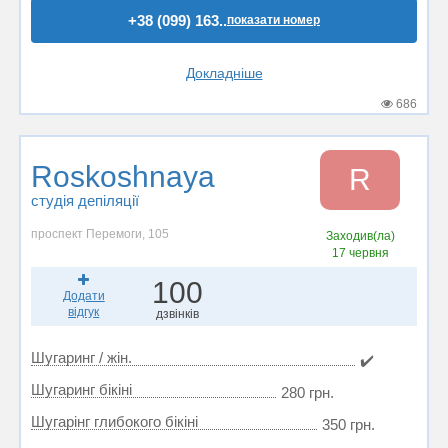
+38 (099) 163..
показати номер
Докладніше
686
Roskoshnaya
R
студія депіляції
проспект Перемоги, 105
Заходив(ла)
17 червня
100
Додати
відгук
дзвінків
Шугаринг / жін.
✔️
Шугаринг бікіні
280 грн.
Шугарінг глибокого бікіні
350 грн.