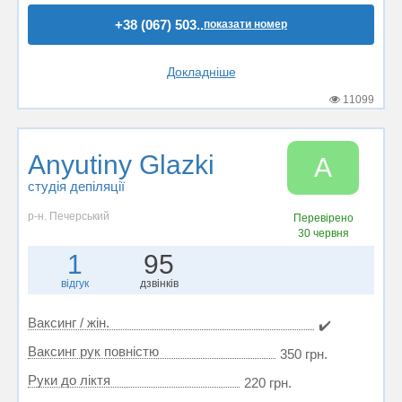
+38 (067) 503..
показати номер
Докладніше
11099
Anyutiny Glazki
A
студія депіляції
р-н. Печерський
Перевірено
30 червня
1
95
відгук
дзвінків
Ваксинг / жін.
✔️
Ваксинг рук повністю
350 грн.
Руки до ліктя
220 грн.