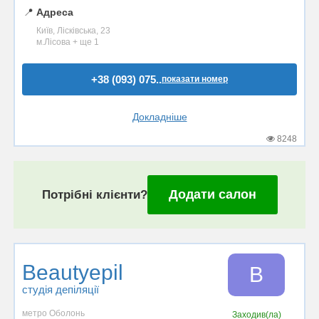
📍
Адреса
Київ, Лісківська, 23
м.Лісова + ще 1
+38 (093) 075..
показати номер
Докладніше
8248
Додати салон
Потрібні клієнти?
Beautyepil
B
студія депіляції
метро Оболонь
Заходив(ла)