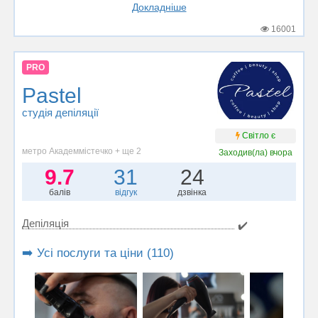
Докладніше
16001
PRO
Pastel
студія депіляції
Світло є
метро Академмістечко + ще 2
Заходив(ла)
вчора
9.7
31
24
балів
відгук
дзвінка
Депіляція
✔️
➡️ Усі послуги та ціни (110)