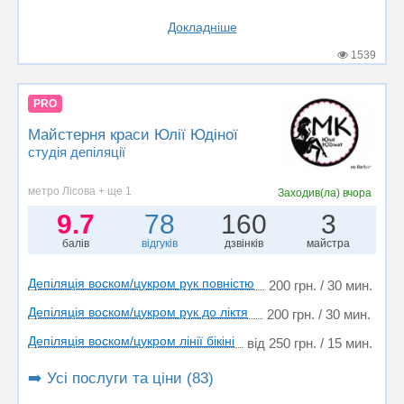
Докладніше
1539
PRO
Майстерня краси Юлії Юдіної
студія депіляції
метро Лісова + ще 1
Заходив(ла)
вчора
9.7
78
160
3
балів
відгуків
дзвінків
майстра
Депіляція воском/цукром рук повністю
200 грн. / 30 мин.
Депіляція воском/цукром рук до ліктя
200 грн. / 30 мин.
Депіляція воском/цукром лінії бікіні
від 250 грн. / 15 мин.
➡️ Усі послуги та ціни (83)