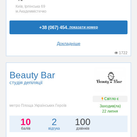
Київ, Ірпінська 69
м.Академмістечко
+38 (067) 454..
показати номер
Докладніше
1722
Beauty Bar
студія депіляції
Світло є
метро Площа Українських Героїв
Заходив(ла)
22 липня
10
2
100
балів
відгука
дзвінків