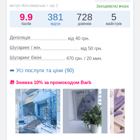
метро Житомирська + ще 2
Заходив(ла)
вчора
9.9
381
728
5
балів
відгук
дзвінків
майстрів
Депіляція
від 40 грн.
Шугаринг / жін.
від 50 грн.
Шугаринг бікіні
470 грн. / 20 мин.
➡️ Усі послуги та ціни (90)
🎁 Знижка 10% за промокодом Barb