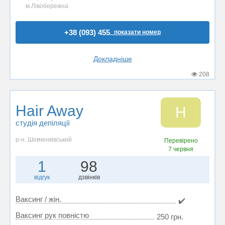
м.Лівобережна
+38 (093) 455..
показати номер
Докладніше
208
Hair Away
H
студія депіляції
р-н. Шевченківський
Перевірено
7 червня
1
98
відгук
дзвінків
Ваксинг / жін.
✔️
Ваксинг рук повністю
250 грн.