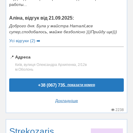
работы...
Аліна, відгук від 21.09.2025:
Доброго дня. Була у майстра Наталії,все
супер,сподобалось, майже безболісно )))Прийду ще)))
Усі відгуки (2) ➡️
📍
Адреса
Київ, вулиця Олександра Архипенка, 2/12в
м.Оболонь
+38 (067) 735..
показати номер
Докладніше
2238
Strekozaris