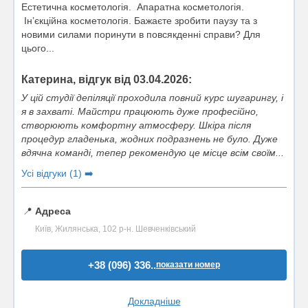
Естетична косметологія. Апаратна косметологія.
Інʼєкційна косметологія. Бажаєте зробити паузу та з
новими силами поринути в повсякденні справи? Для
цього...
Катерина, відгук від 03.04.2026:
У цій студії депіляції проходила повний курс шугарингу, і
я в захваті. Майстри працюють дуже професійно,
створюють комфортну атмосферу. Шкіра після
процедур гладенька, жодних подразнень не було. Дуже
вдячна команді, тепер рекомендую це місце всім своїм...
Усі відгуки (1) ➡️
📍
Адреса
Київ, Жилянська, 102 р-н. Шевченківський
+38 (096) 336..
показати номер
Докладніше