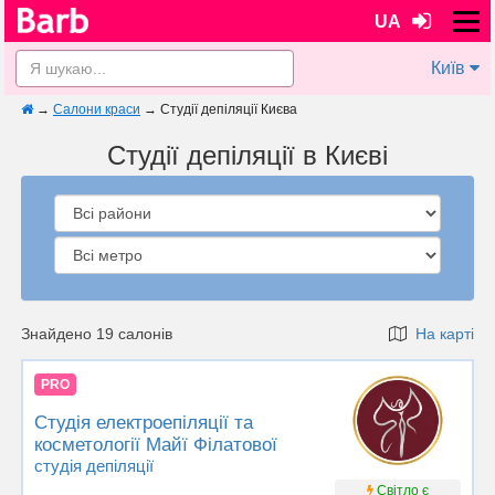
UA
Київ
→
Салони краси
→
Студії депіляції Києва
Студії депіляції в Києві
Знайдено 19 салонів
На карті
PRO
Студія електроепіляції та
косметології Майї Філатової
студія депіляції
Світло є