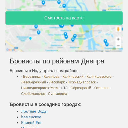
Смотреть на карте
Бровисты по районам Днепра
Бровисты в Индустриальном районе:
-
Березинка
-
Калинова
-
Калиновский
-
Калнишевского
-
Левобережный
-
Лесопарк
-
Нижнеднепровск
-
Нижнеднепровск-Узел
- НТЗ
-
Образцовый
-
Осенняя
-
Слобожанское
-
Султановка
Бровисты в соседних городах:
Жёлтые Воды
Каменское
Кривой Рог