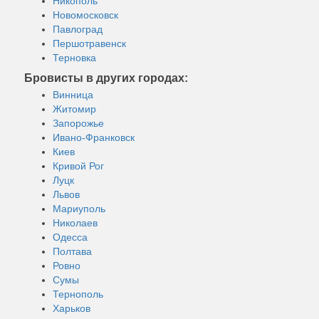
Никополь
Новомосковск
Павлоград
Першотравенск
Терновка
Бровисты в других городах:
Винница
Житомир
Запорожье
Ивано-Франковск
Киев
Кривой Рог
Луцк
Львов
Мариуполь
Николаев
Одесса
Полтава
Ровно
Сумы
Тернополь
Харьков