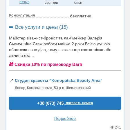
отзыв
звонков
опыт
Консультация
бесплатно
➡️ Все услуги и цены (15)
Майстер візажист-бровіст та ламімейкер Валерія
Сьомушкіна Стаж роботи майже 2 роки Всією душою
обожнюю своє діло, тому вважаю що кожна жінка або
дівчина яка...
🎁 Cкидка 10% по промокоду Barb
📍
Студия красоты "Konopatska Beauty Area"
Днепр, Комсомольська, 53 р-н. Шевченковский
+38 (073) 745..
показать номер
Подробнее
241