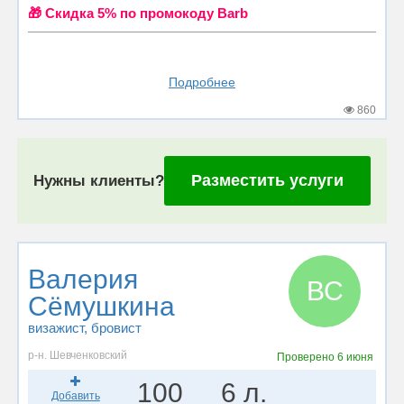
🎁 Cкидка 5% по промокоду Barb
Подробнее
860
Разместить услуги
Нужны клиенты?
Валерия
ВС
Сёмушкина
визажист
, бровист
р-н. Шевченковский
Проверено
6 июня
100
6 л.
Добавить