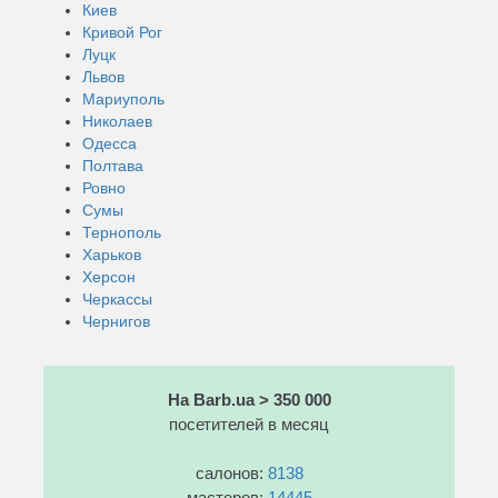
Киев
Кривой Рог
Луцк
Львов
Мариуполь
Николаев
Одесса
Полтава
Ровно
Сумы
Тернополь
Харьков
Херсон
Черкассы
Чернигов
На Barb.ua > 350 000
посетителей в месяц
салонов:
8138
мастеров:
14445