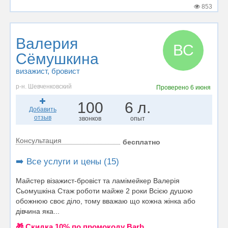
853
Валерия
ВС
Сёмушкина
визажист
, бровист
р-н. Шевченковский
Проверено
6 июня
100
6 л.
Добавить
отзыв
звонков
опыт
Консультация
бесплатно
➡️ Все услуги и цены (15)
Майстер візажист-бровіст та ламімейкер Валерія
Сьомушкіна Стаж роботи майже 2 роки Всією душою
обожнюю своє діло, тому вважаю що кожна жінка або
дівчина яка...
🎁 Cкидка 10% по промокоду Barb