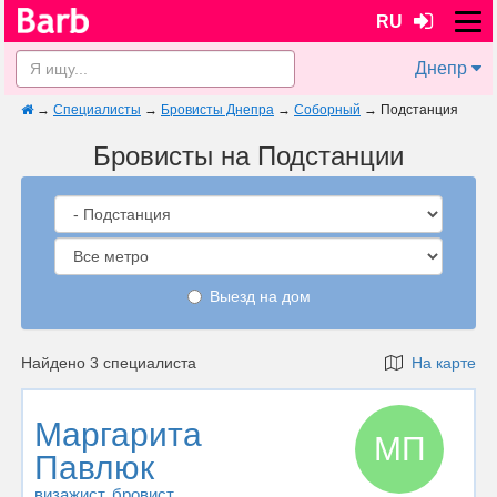
RU
Днепр
→
Специалисты
→
Бровисты Днепра
→
Соборный
→
Подстанция
Бровисты на Подстанции
Выезд на дом
Найдено 3 специалиста
На карте
Маргарита
МП
Павлюк
визажист
, бровист