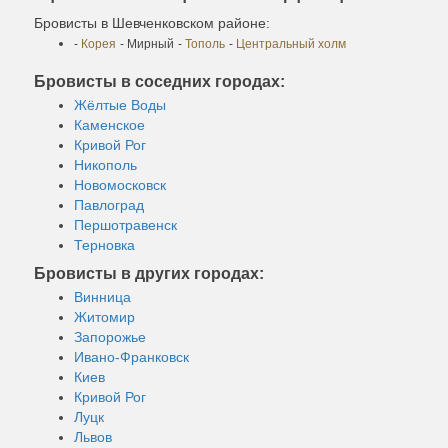
Бровисты в Шевченковском районе:
-
Корея
- Мирный
-
Тополь
-
Центральный холм
Бровисты в соседних городах:
Жёлтые Воды
Каменское
Кривой Рог
Никополь
Новомосковск
Павлоград
Першотравенск
Терновка
Бровисты в других городах:
Винница
Житомир
Запорожье
Ивано-Франковск
Киев
Кривой Рог
Луцк
Львов