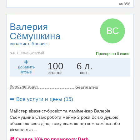
858
Валерия
ВС
Сёмушкина
визажист
, бровист
р-н. Шевченковский
Проверено
6 июня
100
6 л.
Добавить
отзыв
звонков
опыт
Консультация
бесплатно
➡️ Все услуги и цены (15)
Майстер візажист-бровіст та ламімейкер Валерія
Сьомушкіна Стаж роботи майже 2 роки Всією душою
обожнюю своє діло, тому вважаю що кожна жінка або
дівчина яка...
🎁 Cкидка 10% по промокоду Barb