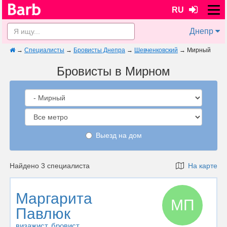
RU
Днепр
→
Специалисты
→
Бровисты Днепра
→
Шевченковский
→
Мирный
Бровисты в Мирном
Выезд на дом
Найдено 3 специалиста
На карте
Маргарита
МП
Павлюк
визажист
, бровист