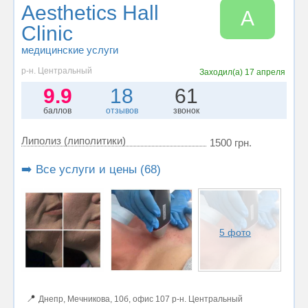
Aesthetics Hall
A
Clinic
медицинские услуги
р-н. Центральный
Заходил(а)
17 апреля
9.9
18
61
баллов
отзывов
звонок
Липолиз (липолитики)
1500 грн.
➡️ Все услуги и цены (68)
5 фото
📍
Днепр, Мечникова, 10б, офис 107 р-н. Центральный