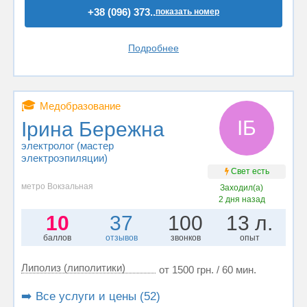
+38 (096) 373..
показать номер
Подробнее
🎓
Медобразование
ІБ
Ірина Бережна
электролог (мастер
электроэпиляции)
Свет есть
метро Вокзальная
Заходил(а)
2 дня назад
10
37
100
13 л.
баллов
отзывов
звонков
опыт
Липолиз (липолитики)
от 1500 грн. / 60 мин.
➡️ Все услуги и цены (52)