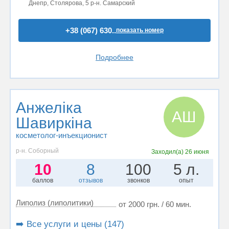
Днепр, Столярова, 5 р-н. Самарский
+38 (067) 630..
показать номер
Подробнее
Анжеліка
АШ
Шавиркіна
косметолог-инъекционист
р-н. Соборный
Заходил(а)
26 июня
10
8
100
5 л.
баллов
отзывов
звонков
опыт
Липолиз (липолитики)
от 2000 грн. / 60 мин.
➡️ Все услуги и цены (147)