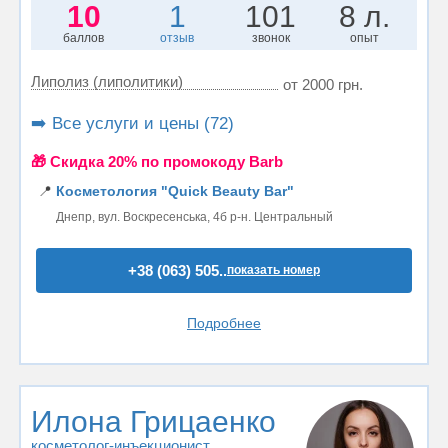
10
1
101
8 л.
баллов
отзыв
звонок
опыт
Липолиз (липолитики)
от 2000 грн.
➡️ Все услуги и цены (72)
🎁 Cкидка 20% по промокоду Barb
📍
Косметология "Quick Beauty Bar"
Днепр, вул. Воскресенська, 4б р-н. Центральный
+38 (063) 505..
показать номер
Подробнее
Илона Грицаенко
косметолог-инъекционист