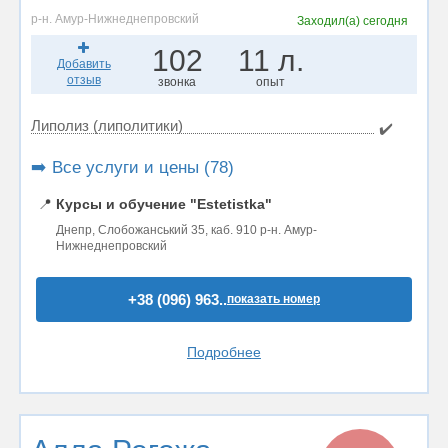
р-н. Амур-Нижнеднепровский
Заходил(а)
сегодня
102
11 л.
Добавить
отзыв
звонка
опыт
Липолиз (липолитики)
✔️
➡️ Все услуги и цены (78)
📍
Курсы и обучение "Estetistka"
Днепр, Слобожанський 35, каб. 910 р-н. Амур-
Нижнеднепровский
+38 (096) 963..
показать номер
Подробнее