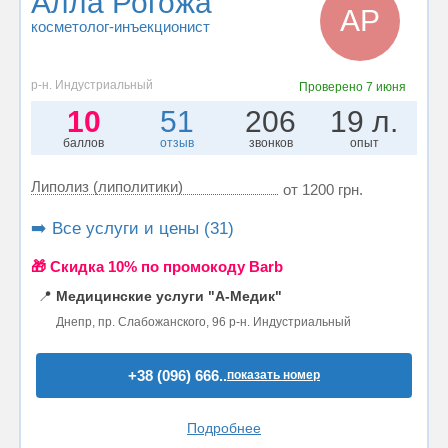
Алла Рогожа
АР
косметолог-инъекционист
р-н. Индустриальный
Проверено
7 июня
10
51
206
19 л.
баллов
отзыв
звонков
опыт
Липолиз (липолитики)
от 1200 грн.
➡️ Все услуги и цены (31)
🎁 Cкидка 10% по промокоду Barb
📍
Медицинские услуги "А-Медик"
Днепр, пр. Слабожанского, 96 р-н. Индустриальный
+38 (096) 666..
показать номер
Подробнее