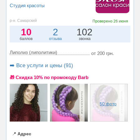
Студия красоты
р-н. Самарский
Проверено
26 июня
10
2
102
баллов
отзыва
звонка
Липолиз (липолитики)
от 200 грн.
➡️ Все услуги и цены (91)
🎁 Cкидка 10% по промокоду Barb
50 фото
📍
Адрес