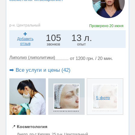
р-н. Центральный
Проверено
20 июня
105
13 л.
Добавить
отзыв
звонков
опыт
Липолиз (липолитики)
от 1200 грн. / 20 мин.
➡️ Все услуги и цены (42)
5 фото
📍
Косметология
Днепр, пр-т Кирова, 25 р-н. Центральный