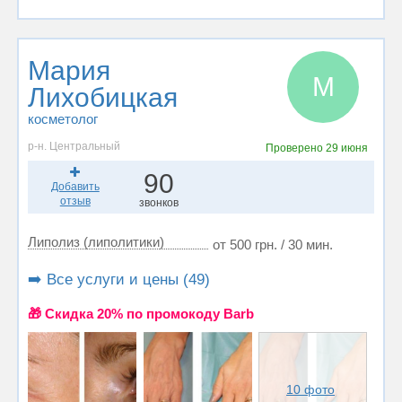
Мария
М
Лихобицкая
косметолог
р-н. Центральный
Проверено
29 июня
90
Добавить
отзыв
звонков
Липолиз (липолитики)
от 500 грн. / 30 мин.
➡️ Все услуги и цены (49)
🎁 Cкидка 20% по промокоду Barb
10 фото