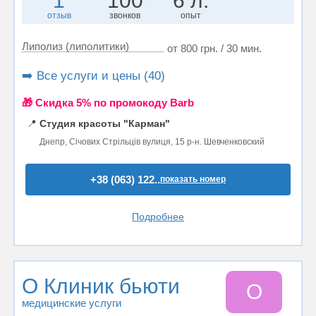
1
100
6 л.
отзыв
звонков
опыт
Липолиз (липолитики)
от 800 грн. / 30 мин.
➡️ Все услуги и цены (40)
🎁 Cкидка 5% по промокоду Barb
📍
Студия красоты "Карман"
Днепр, Січових Стрільців вулиця, 15 р-н. Шевченковский
+38 (063) 122..
показать номер
Подробнее
О Клиник бьюти
О
медицинские услуги