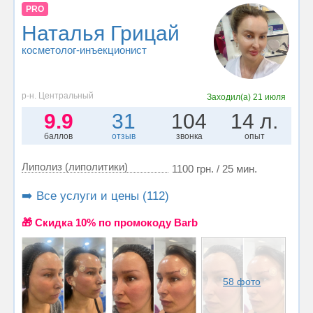
PRO
Наталья Грицай
косметолог-инъекционист
р-н. Центральный
Заходил(а)
21 июля
9.9
31
104
14 л.
баллов
отзыв
звонка
опыт
Липолиз (липолитики)
1100 грн. / 25 мин.
➡️ Все услуги и цены (112)
🎁 Cкидка 10% по промокоду Barb
58 фото