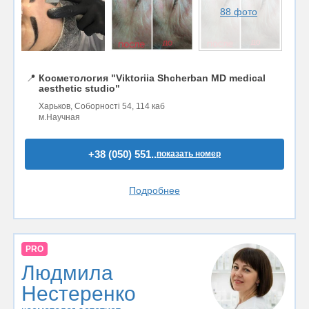
88 фото
📍
Косметология "Viktoriia Shcherban MD medical
aesthetic studio"
Харьков, Соборності 54, 114 каб
м.Научная
+38 (050) 551..
показать номер
Подробнее
PRO
Людмила
Нестеренко