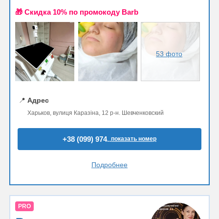
🎁 Cкидка 10% по промокоду Barb
53 фото
📍
Адрес
Харьков, вулиця Каразіна, 12 р-н. Шевченковский
+38 (099) 974..
показать номер
Подробнее
PRO