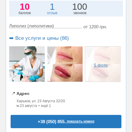
10
1
100
баллов
отзыв
звонков
Липолиз (липолитики)
от 1200 грн.
➡️ Все услуги и цены (86)
5 фото
📍
Адрес
Харьков, ул. 23 Августа 32/20
м.23 августа + ещё 1
+38 (050) 855..
показать номер