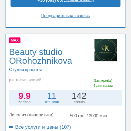
+38 (099) 057..
показать номер
Предварительная запись
MAX
Beauty studio
ORohozhnikova
Студия красоты
р-н. Шевченковский
Заходил(а)
4 дня назад
9.9
11
142
баллов
отзывов
звонка
Липолиз (липолитики)
500 грн. / 3000 мин.
➡️ Все услуги и цены (107)