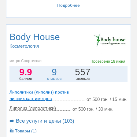
Подробнее
Body House
Косметология
метро Спортивная
Проверено
18 июня
9.9
9
557
баллов
отзывов
звонков
Липолитики (липолиз) против
лишних сантиметров
от 500 грн. / 15 мин.
Липолиз (липолитики)
от 500 грн. / 30 мин.
➡️ Все услуги и цены (103)
🛍️ Товары (1)