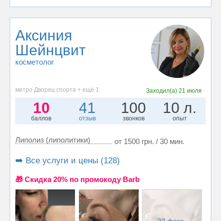
Аксиния
Шейнцвит
косметолог
метро Дворец спорта + ещё 1
Заходил(а)
21 июля
10
41
100
10 л.
баллов
отзыв
звонков
опыт
Липолиз (липолитики)
от 1500 грн. / 30 мин.
➡️ Все услуги и цены (128)
🎁 Cкидка 20% по промокоду Barb
22 фото