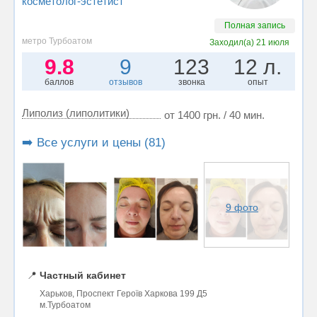
косметолог-эстетист
Полная запись
метро Турбоатом
Заходил(а)
21 июля
9.8
9
123
12 л.
баллов
отзывов
звонка
опыт
Липолиз (липолитики)
от 1400 грн. / 40 мин.
➡️ Все услуги и цены (81)
9 фото
📍
Частный кабинет
Харьков, Проспект Героїв Харкова 199 Д5
м.Турбоатом