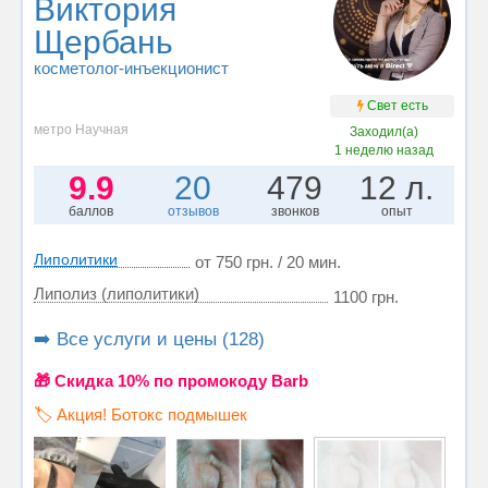
Виктория
Щербань
косметолог-инъекционист
Свет есть
метро Научная
Заходил(а)
1 неделю назад
9.9
20
479
12 л.
баллов
отзывов
звонков
опыт
Липолитики
от 750 грн. / 20 мин.
Липолиз (липолитики)
1100 грн.
➡️ Все услуги и цены (128)
🎁 Cкидка 10% по промокоду Barb
🏷️ Акция! Ботокс подмышек