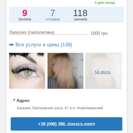
4 дня назад
9
7
118
баллов
отзывов
звонков
Липолиз (липолитики)
1000 грн.
➡️ Все услуги и цены (139)
54 фото
📍
Адрес
Харьков, Григорівське шосе, 67 р-н. Новобаварский
+38 (098) 386..
показать номер