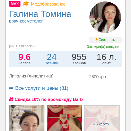
🎓
Медобразование
MAX
Галина Томина
врач-косметолог
Свет есть
р-н. Салтовский
Заходил(а)
сегодня
9.6
24
955
16 л.
баллов
отзыва
звонков
опыт
Липолиз (липолитики)
2500 грн.
➡️ Все услуги и цены (81)
🎁 Cкидка 10% по промокоду Barb
46 фото