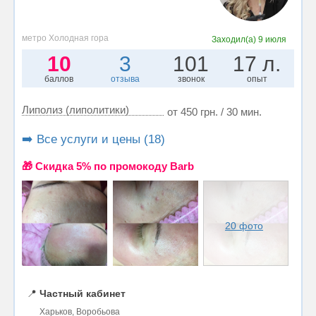
метро Холодная гора
Заходил(а)
9 июля
10
3
101
17 л.
баллов
отзыва
звонок
опыт
Липолиз (липолитики)
от 450 грн. / 30 мин.
➡️ Все услуги и цены (18)
🎁 Cкидка 5% по промокоду Barb
20 фото
📍
Частный кабинет
Харьков, Воробьова