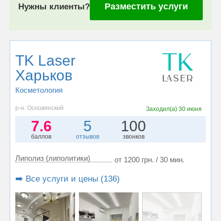
Разместить услуги
Нужны клиенты?
TK Laser
Харьков
Косметология
р-н. Основянский
Заходил(а)
30 июня
7.6
5
100
баллов
отзывов
звонков
Липолиз (липолитики)
от 1200 грн. / 30 мин.
➡️ Все услуги и цены (136)