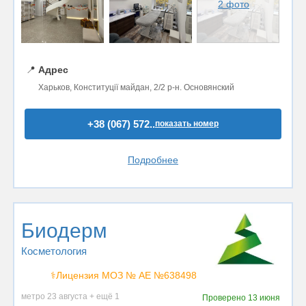
2 фото
📍
Адрес
Харьков, Конституції майдан, 2/2 р-н. Основянский
+38 (067) 572..
показать номер
Подробнее
Биодерм
Косметология
⚕️Лицензия МОЗ № АЕ №638498
метро 23 августа + ещё 1
Проверено
13 июня