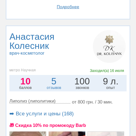
Подробнее
Анастасия
Колесник
врач-косметолог
метро Научная
Заходил(а)
16 июля
10
5
100
9 л.
баллов
отзывов
звонков
опыт
Липолиз (липолитики)
от 800 грн. / 30 мин.
➡️ Все услуги и цены (168)
🎁 Cкидка 10% по промокоду Barb