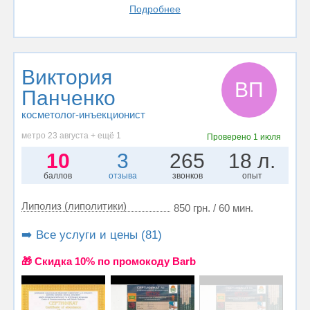
Подробнее
Виктория
ВП
Панченко
косметолог-инъекционист
метро 23 августа + ещё 1
Проверено
1 июля
10
3
265
18 л.
баллов
отзыва
звонков
опыт
Липолиз (липолитики)
850 грн. / 60 мин.
➡️ Все услуги и цены (81)
🎁 Cкидка 10% по промокоду Barb