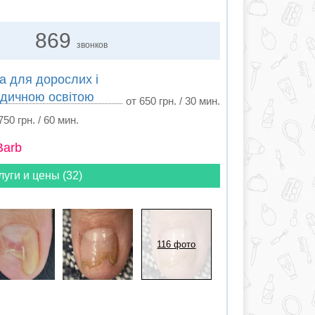
869
звонков
а для дорослих і
едичною освітою
от 650 грн. / 30 мин.
750 грн. / 60 мин.
Barb
луги и цены (32)
116 фото