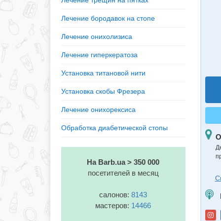
Лечение трещин на пятках
Лечение бородавок на стопе
Лечение онихолизиса
Лечение гиперкератоза
Установка титановой нити
Установка скобы Фрезера
Лечение онихорексиса
Обработка диабетической стопы
О
Д
п
На Barb.ua > 350 000
посетителей в месяц
С
салонов:
8143
мастеров:
14466