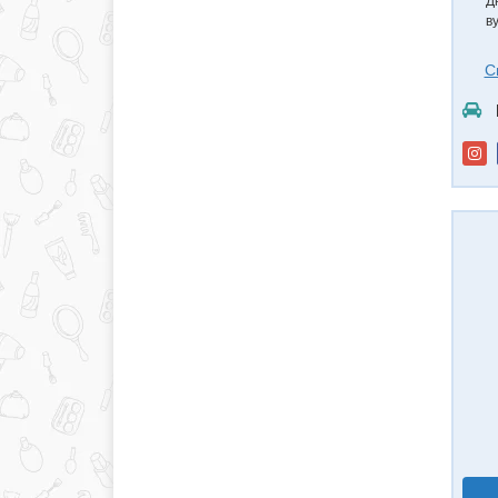
Д
в
С