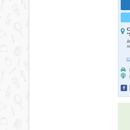
С
"
Д
А
С