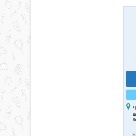
Ч
Д
Д
С