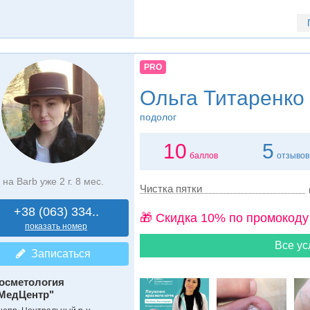
PRO
Ольга Титаренко
подолог
10
5
баллов
отзывов
на Barb уже 2 г. 8 мес.
Чистка пятки
+38 (063) 334..
🎁 Cкидка 10% по промокоду
показать номер
Все ус
Записаться
осметология
МедЦентр"