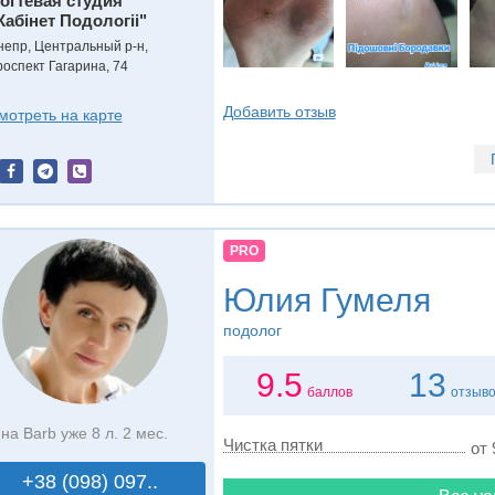
огтевая студия
Кабінет Подологіі"
непр, Центральный р-н,
роспект Гагарина, 74
Добавить отзыв
мотреть на карте
PRO
Юлия Гумеля
подолог
9.5
13
баллов
отзыв
на Barb уже 8 л. 2 мес.
Чистка пятки
от 
+38 (098) 097..