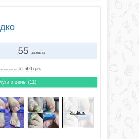
дко
55
звонков
от 500 грн.
луги и цены (11)
25 фото