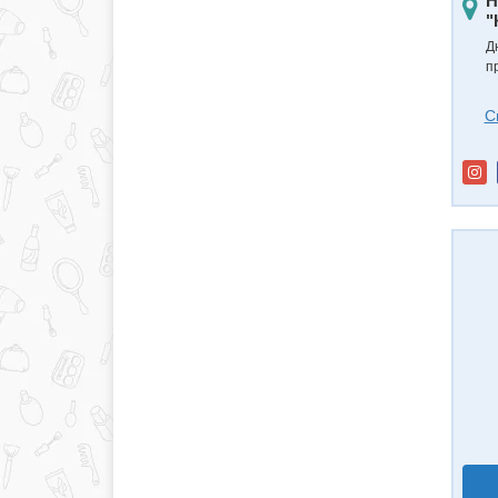
Н
"
Д
п
С