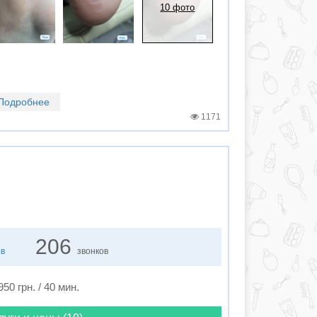
10 фото
Подробнее
1171
206
ов
звонков
950 грн. / 40 мин.