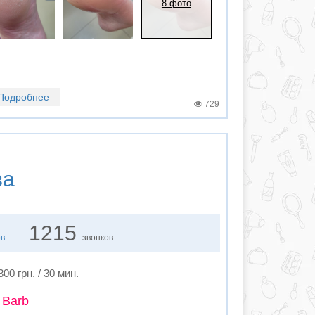
8 фото
Подробнее
729
ва
1215
ов
звонков
300 грн. / 30 мин.
 Barb