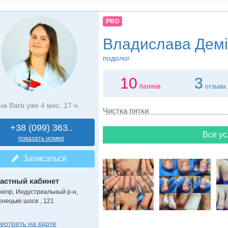
PRO
Владислава Демі
подолог
10
3
баллов
отзыва
на Barb уже 4 мес. 17 ч.
Чистка пятки
+38 (099) 363..
Все ус
показать номер
Записаться
астный кабинет
непр, Индустриальный р-н,
онецьке шосе , 121
мотреть на карте