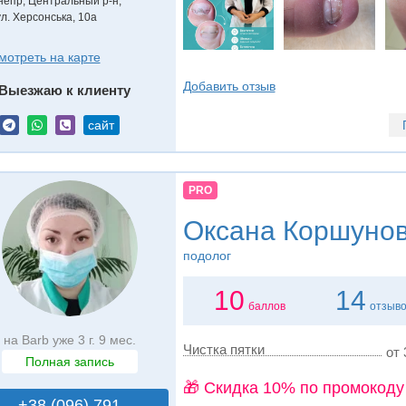
непр, Центральный р-н,
ул. Херсонська, 10а
мотреть на карте
Добавить отзыв
Выезжаю к клиенту
сайт
PRO
Оксана Коршуно
подолог
10
14
баллов
отзыв
на Barb уже 3 г. 9 мес.
Чистка пятки
от 
Полная запись
🎁 Cкидка 10% по промокоду
+38 (096) 791..