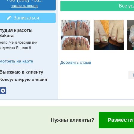
Все ус
показать номер
Записаться
тудия красоты
Sakura"
непр, Чечеловский р-н,
кадемика Янгеля 9
мотреть на карте
Добавить отзыв
Выезжаю к клиенту
Консультирую онлайн
Размести
Нужны клиенты?