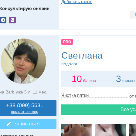
Добавить отзыв
Консультирую онлайн
PRO
Светланa
подолог
10
3
баллов
отзыва
на Barb уже 5 л. 11 мес.
Чистка пятки
от 
+38 (099) 563..
Все ус
показать номер
Записаться