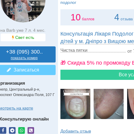
подолог
10
4
баллов
отзыва
на Barb уже 7 л. 4 мес.
Консультація Лікаря Подолог
Свет есть
дітей у м. Дніпро з Вищою м
Чистка пятки
от 
+38 (095) 300..
показать номер
🎁 Cкидка 5% по промокоду 
Записаться
Все ус
рганизация
непр, Центральный р-н,
роспект Олександра Поля, 107 Г
мотреть на карте
Консультирую онлайн
Добавить отзыв