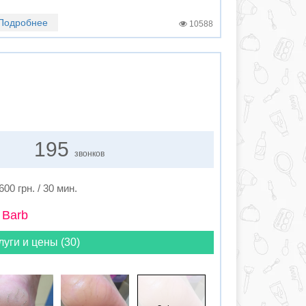
Подробнее
10588
195
звонков
600 грн. / 30 мин.
 Barb
луги и цены (30)