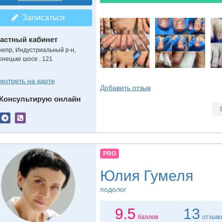
Записаться
астный кабинет
непр, Индустриальный р-н,
онецьке шосе , 121
мотреть на карте
Добавить отзыв
Консультирую онлайн
PRO
Юлия Гумеля
подолог
9.5
13
баллов
отзыв