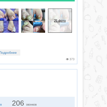
25 фото
Подробнее
373
206
ов
звонков