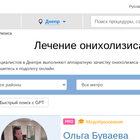
Русск
Днепр
лизиса
Лечение онихолизис
ециалистов в Днепре выполняют аппаратную зачистку онихолизиса 
шитесь к подологу онлайн.
ыстрый поиск с GPT
🎓
Медобразование
PRO
Ольга Буваева