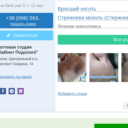
на Barb уже 5 л. 11 мес.
Вросший ноготь
Стрижнева мозоль (Стержне
+38 (099) 563..
показать номер
Лечение онихолизиса
Записаться
Все ус
огтевая студия
Кабінет Подологіі"
непр, Центральный р-н,
роспект Гагарина, 74
мотреть на карте
Добавить отзыв