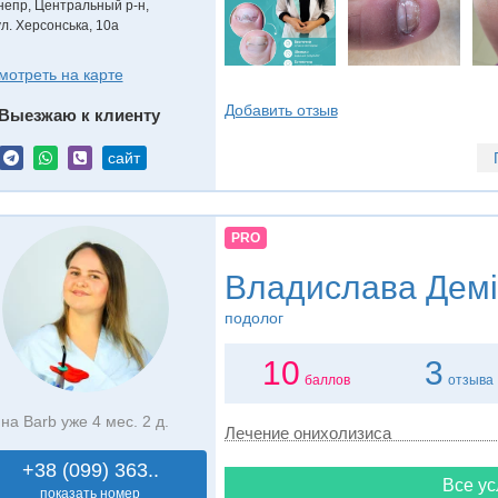
непр, Центральный р-н,
ул. Херсонська, 10а
мотреть на карте
Добавить отзыв
Выезжаю к клиенту
сайт
PRO
Владислава Демі
подолог
10
3
баллов
отзыва
на Barb уже 4 мес. 2 д.
Лечение онихолизиса
+38 (099) 363..
Все ус
показать номер