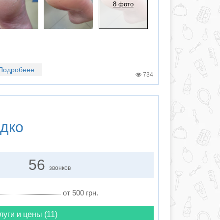
8 фото
Подробнее
734
дко
56
звонков
от 500 грн.
луги и цены (11)