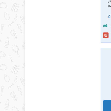
Д
в
С