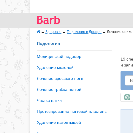
→
Здоровье
→
Подология в Днепре
→
Лечение онихо
Подология
Медицинский педикюр
19 сп
и запи
Удаление мозолей
Лечение вросшего ногтя
Лечение грибка ногтей
Б
Чистка пятки
Протезирование ногтевой пластины
Удаление натоптышей