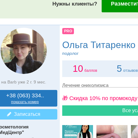
Размести
Нужны клиенты?
PRO
Ольга Титаренко
подолог
10
5
баллов
отзывов
на Barb уже 2 г. 9 мес.
Лечение онихолизиса
+38 (063) 334..
🎁 Cкидка 10% по промокоду
показать номер
Все ус
Записаться
осметология
МедЦентр"