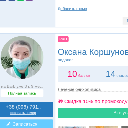
Добавить отзыв
PRO
Оксана Коршуно
подолог
10
14
баллов
отзыв
на Barb уже 3 г. 9 мес.
Лечение онихолизиса
Полная запись
🎁 Cкидка 10% по промокоду
+38 (096) 791..
Все ус
показать номер
Записаться