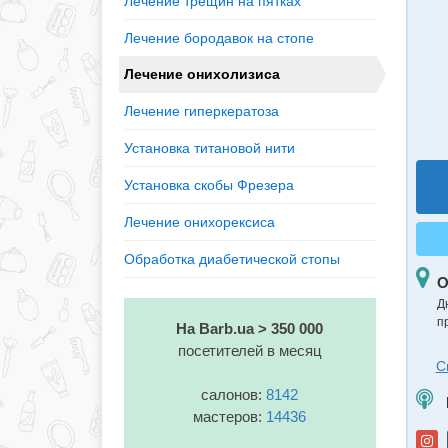
Лечение трещин на пятках
Лечение бородавок на стопе
Лечение онихолизиса
Лечение гиперкератоза
Установка титановой нити
Установка скобы Фрезера
Лечение онихорексиса
Обработка диабетической стопы
О
Д
п
На Barb.ua > 350 000
посетителей в месяц
С
салонов:
8142
мастеров:
14436