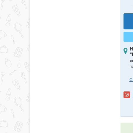
Н
"
Д
п
С