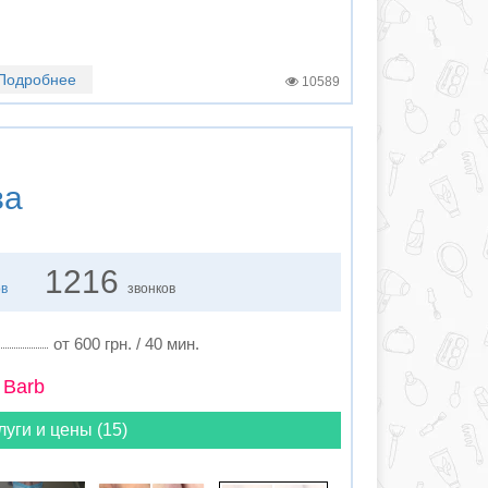
Подробнее
10589
ва
1216
ов
звонков
от 600 грн. / 40 мин.
 Barb
луги и цены (15)