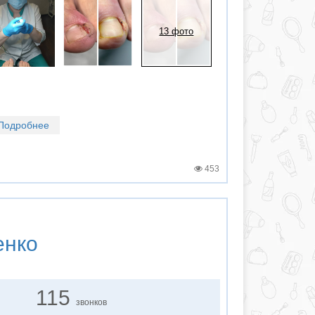
13 фото
Подробнее
453
енко
115
звонков