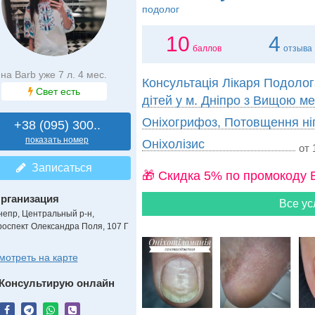
подолог
10
4
баллов
отзыва
на Barb уже 7 л. 4 мес.
Консультація Лікаря Подолог
Свет есть
дітей у м. Дніпро з Вищою м
Оніхогрифоз, Потовщення ніг
+38 (095) 300..
показать номер
Оніхолізис
от 
Записаться
🎁 Cкидка 5% по промокоду 
рганизация
Все ус
непр, Центральный р-н,
роспект Олександра Поля, 107 Г
мотреть на карте
Консультирую онлайн