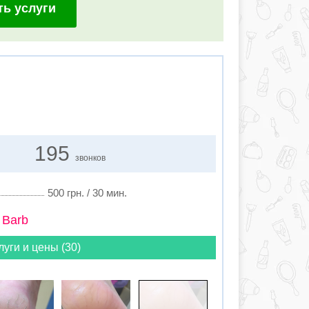
ть услуги
195
звонков
500 грн. / 30 мин.
 Barb
луги и цены (30)