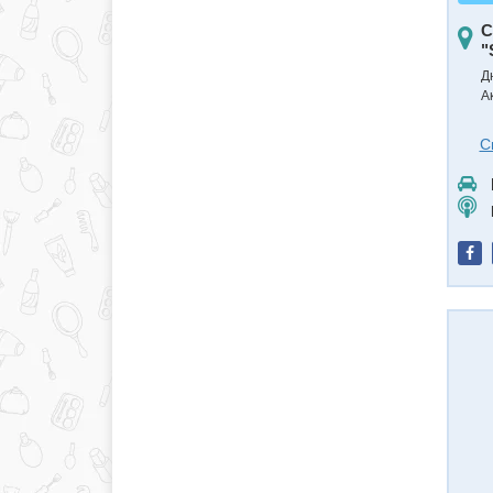
С
"
Д
А
С