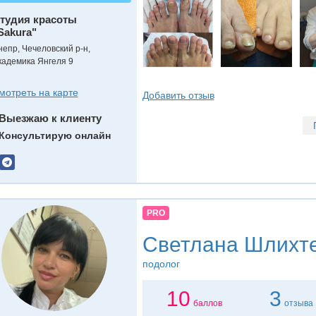
тудия красоты
Sakura"
непр, Чечеловский р-н,
кадемика Янгеля 9
мотреть на карте
Добавить отзыв
Выезжаю к клиенту
Консультирую онлайн
PRO
Светланa Шлихт
подолог
10
3
баллов
отзыва