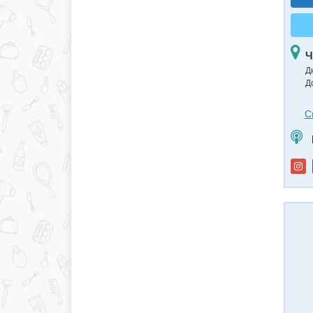
Ч
Д
Д
С