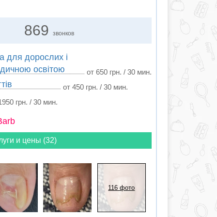
869
звонков
а для дорослих і
едичною освітою
от 650 грн. / 30 мин.
тів
от 450 грн. / 30 мин.
1950 грн. / 30 мин.
Barb
луги и цены (32)
116 фото